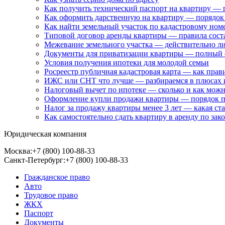
Как получить технический паспорт на квартиру — 
Как оформить дарственную на квартиру — порядок
Как найти земельный участок по кадастровому ном
Типовой договор аренды квартиры — правила соста
Межевание земельного участка — действительно ли
Документы для приватизации квартиры — полный с
Условия получения ипотеки для молодой семьи
Росреестр публичная кадастровая карта — как пра
ИЖС или СНТ что лучше — разбираемся в плюсах и
Налоговый вычет по ипотеке — сколько и как можн
Оформление купли продажи квартиры — порядок п
Налог за продажу квартиры менее 3 лет — какая с
Как самостоятельно сдать квартиру в аренду по зак
Юридическая компания
Москва:
+7 (800) 100-88-33
Санкт-Петербург:
+7 (800) 100-88-33
Гражданское право
Авто
Трудовое право
ЖКХ
Паспорт
Документы