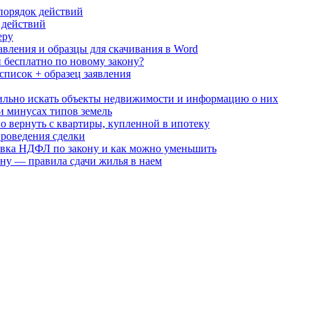
порядок действий
 действий
еру
вления и образцы для скачивания в Word
 бесплатно по новому закону?
писок + образец заявления
вильно искать объекты недвижимости и информацию о них
 минусах типов земель
о вернуть с квартиры, купленной в ипотеку
роведения сделки
тавка НДФЛ по закону и как можно уменьшить
ону — правила сдачи жилья в наем