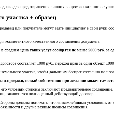
, однако для предотвращения лишних вопросов квитанцию лучш
го участка + образец
одавец или покупатель могут взять инициативу в свои руки сос
ля компетентного качественного составления документа.
 среднем цена таких услуг обойдется не менее 5000 руб. за о
оговора составляет 1000 руб., переход прав за один объект 1000
земельного участка, чтобы дальше им беспрепятственно пользов
пли-продажи, новый собственник при желании может самосто
о его условиям стороны заключают предварительное соглашение,
ции, заключается полноценный действующий договор.
. Стороны должны понимать, что наиважнейшими условиями, от 
и обязанности и другие важные нюансы соглашения.