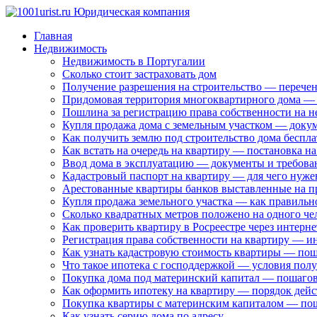
Главная
Недвижимость
Недвижимость в Португалии
Сколько стоит застраховать дом
Получение разрешения на строительство — перечень
Придомовая территория многоквартирного дома — 
Пошлина за регистрацию права собственности на н
Купля продажа дома с земельным участком — доку
Как получить землю под строительство дома беспл
Как встать на очередь на квартиру — постановка н
Ввод дома в эксплуатацию — документы и требова
Кадастровый паспорт на квартиру — для чего нуже
Арестованные квартиры банков выставленные на 
Купля продажа земельного участка — как правильн
Сколько квадратных метров положено на одного че
Как проверить квартиру в Росреестре через интерне
Регистрация права собственности на квартиру — 
Как узнать кадастровую стоимость квартиры — по
Что такое ипотека с господдержкой — условия пол
Покупка дома под материнский капитал — пошагов
Как оформить ипотеку на квартиру — порядок дей
Покупка квартиры с материнским капиталом — по
Как узнать серию дома по адресу