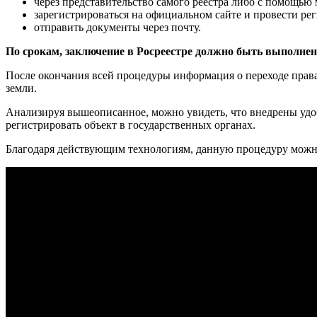
через представительство самого реестра либо с помощь
зарегистрироваться на официальном сайте и провести ре
отправить документы через почту.
По срокам, заключение в Росреестре должно быть выполнено
После окончания всей процедуры информация о переходе прав
земли.
Анализируя вышеописанное, можно увидеть, что внедрены удо
регистрировать объект в государственных органах.
Благодаря действующим технологиям, данную процедуру можно