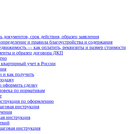
 документов, срок действия, образец заявления
определение и правила благоустройства и содержания
едвижимость — как оплатить, реквизиты и размер стоимости
менты и образец договора ДКП
атно
а квартирный учет в России
ния
н и как получить
продажу
о оформить сделку
ловека по нормативам
т
инструкция по оформлению
шаговая инструкция
учения
ая инструкция
ствий
шаговая инструкция