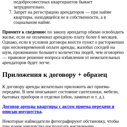
недобросовестных квартирантов бывает
затруднительно.
Запрет на регистрацию арендаторов — при найме
квартиры, находящейся не в собственности, а в
социальном найме.
Примите к сведению:
по закону арендатор обязан освободить
жилье, если не оплачивал арендную плату более 6 месяцев.
Однако, если в условия договора внести пункт о расторжении
при несвоевременной оплате аренды, жалобах соседей на
шум, проживании большего количества людей, чем оговорено
— правовое решение вопроса избавления от нежелательных
арендаторов будет легче.
Приложения к договору + образец
К договору аренды желательно приложить акт приема-
передачи. В нем описывают состояние сантехники, мебели,
бытовых приборов и отделки (обои, ламинат и т. д.).
Договор аренды квартиры с актом приема-передачи и
описью имущества
.
Некоторые наймодатели фотографируют обстановку, чтобы
при порче имущества располагать наглядными