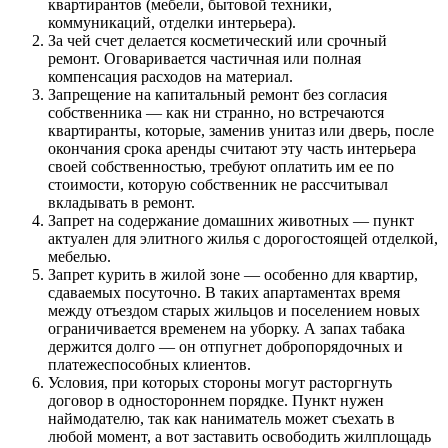
квартирантов (мебели, бытовой техники,
коммуникаций, отделки интерьера).
За чей счет делается косметический или срочный
ремонт. Оговаривается частичная или полная
компенсация расходов на материал.
Запрещение на капитальный ремонт без согласия
собственника — как ни странно, но встречаются
квартиранты, которые, заменив унитаз или дверь, после
окончания срока аренды считают эту часть интерьера
своей собственностью, требуют оплатить им ее по
стоимости, которую собственник не рассчитывал
вкладывать в ремонт.
Запрет на содержание домашних животных — пункт
актуален для элитного жилья с дорогостоящей отделкой,
мебелью.
Запрет курить в жилой зоне — особенно для квартир,
сдаваемых посуточно. В таких апартаментах время
между отъездом старых жильцов и поселением новых
ограничивается временем на уборку. А запах табака
держится долго — он отпугнет добропорядочных и
платежеспособных клиентов.
Условия, при которых стороны могут расторгнуть
договор в одностороннем порядке. Пункт нужен
наймодателю, так как наниматель может съехать в
любой момент, а вот заставить освободить жилплощадь