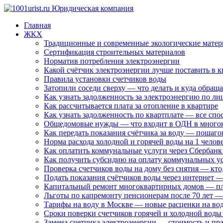
Главная
ЖКХ
Традиционные и современные экологические матер
Сертификация строительных материалов
Норматив потребления электроэнергии
Какой счётчик электроэнергии лучше поставить в к
Правила установки счетчиков воды
Затопили соседи сверху — что делать и куда обраща
Как узнать задолженность за электроэнергию по ли
Как рассчитывается плата за отопление в квартире
Как узнать задолженность по квартплате — все спо
Общедомовые нужды — что входит в ОДН в много
Как передать показания счётчика за воду — пошаго
Норма расхода холодной и горячей воды на 1 челове
Как оплатить коммунальные услуги через Сбербанк
Как получить субсидию на оплату коммунальных у
Проверка счетчиков воды на дому без снятия — кто,
Подать показания счётчиков воды через интернет —
Капитальный ремонт многоквартирных домов — пл
Льготы по капремонту пенсионерам после 70 лет —
Тарифы на воду в Москве — новые расценки на во
Сроки поверки счетчиков горячей и холодной воды 
Замена счетчика электроэнергии — стоимость и пра