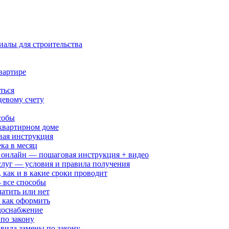
иалы для строительства
вартире
ться
цевому счету
собы
квартирном доме
вая инструкция
ка в месяц
 онлайн — пошаговая инструкция + видео
слуг — условия и правила получения
 как и в какие сроки проводит
 все способы
атить или нет
 как оформить
доснабжение
по закону
вила замены по закону