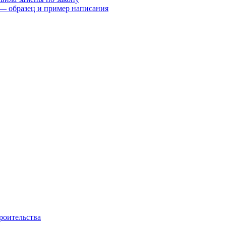
— образец и пример написания
роительства