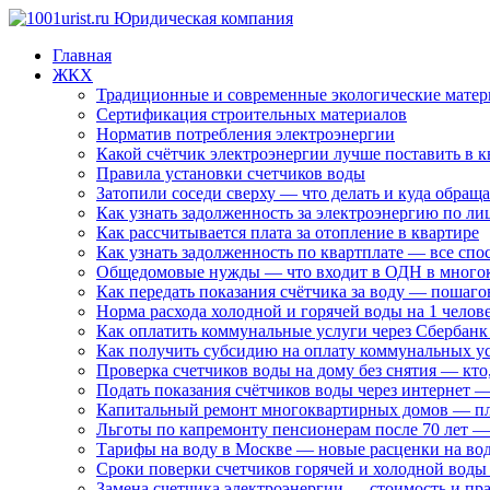
Главная
ЖКХ
Традиционные и современные экологические матер
Сертификация строительных материалов
Норматив потребления электроэнергии
Какой счётчик электроэнергии лучше поставить в к
Правила установки счетчиков воды
Затопили соседи сверху — что делать и куда обраща
Как узнать задолженность за электроэнергию по ли
Как рассчитывается плата за отопление в квартире
Как узнать задолженность по квартплате — все спо
Общедомовые нужды — что входит в ОДН в много
Как передать показания счётчика за воду — пошаго
Норма расхода холодной и горячей воды на 1 челове
Как оплатить коммунальные услуги через Сбербанк
Как получить субсидию на оплату коммунальных у
Проверка счетчиков воды на дому без снятия — кто,
Подать показания счётчиков воды через интернет —
Капитальный ремонт многоквартирных домов — пл
Льготы по капремонту пенсионерам после 70 лет —
Тарифы на воду в Москве — новые расценки на во
Сроки поверки счетчиков горячей и холодной воды 
Замена счетчика электроэнергии — стоимость и пра