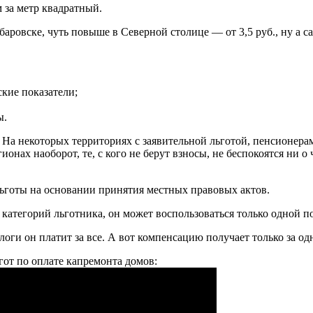
 за метр квадратный.
аровске, чуть повыше в Северной столице — от 3,5 руб., ну а с
кие показатели;
ы.
На некоторых территориях с заявительной льготой, пенсионерам
ионах наоборот, те, с кого не берут взносы, не беспокоятся ни 
ьготы на основании принятия местных правовых актов.
категорий льготника, он может воспользоваться только одной п
логи он платит за все. А вот компенсацию получает только за од
гот по оплате капремонта домов: