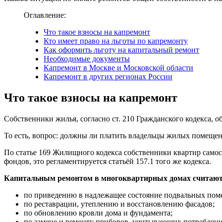
Оглавление:
Что такое взносы на капремонт
Кто имеет право на льготы по капремонту
Как оформить льготу на капитальный ремонт
Необходимые документы
Капремонт в Москве и Московской области
Капремонт в других регионах России
Что такое взносы на капремонт
Собственники жилья, согласно ст. 210 Гражданского кодекса, о
То есть, вопрос: должны ли платить владельцы жилых помещен
По статье 169 Жилищного кодекса собственники квартир самост
фондов, это регламентируется статьёй 157.1 того же кодекса.
Капитальным ремонтом в многоквартирных домах считают
по приведению в надлежащее состояние подвальных по
по реставрации, утеплению и восстановлению фасадов;
по обновлению кровли дома и фундамента;
по замене и ремонту приборов, учитывающих потребление