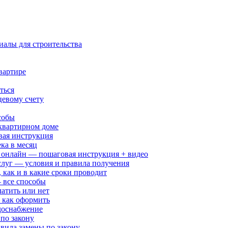
иалы для строительства
вартире
ться
цевому счету
собы
квартирном доме
вая инструкция
ка в месяц
 онлайн — пошаговая инструкция + видео
слуг — условия и правила получения
 как и в какие сроки проводит
 все способы
атить или нет
 как оформить
доснабжение
по закону
вила замены по закону