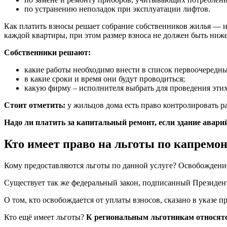
по устранению неполадок при эксплуатации лифтов.
Как платить взносы решает собрание собственников жилья — 
каждой квартиры, при этом размер взноса не должен быть ниже,
Собственники решают:
какие работы необходимо внести в список первоочередны
в какие сроки и время они будут проводиться;
какую фирму – исполнителя выбрать для проведения этих
Стоит отметить:
у жильцов дома есть право контролировать р
Надо ли платить за капитальный ремонт, если здание авари
Кто имеет право на льготы по капремо
Кому предоставляются льготы по данной услуге? Освобождение
Существует так же федеральный закон, подписанный Президен
О том, кто освобождается от уплаты взносов, сказано в указе п
Кто ещё имеет льготы?
К региональным льготникам относятся