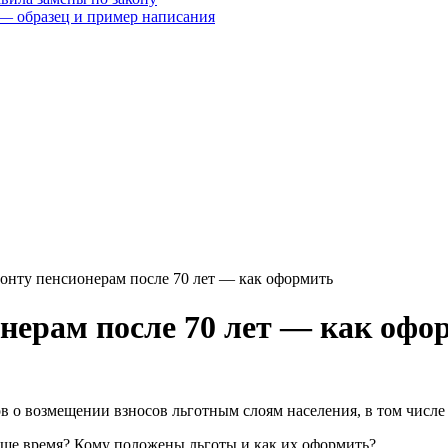
— образец и пример написания
онту пенсионерам после 70 лет — как оформить
нерам после 70 лет — как офо
в о возмещении взносов льготным слоям населения, в том числе
аше время? Кому положены льготы и как их оформить?