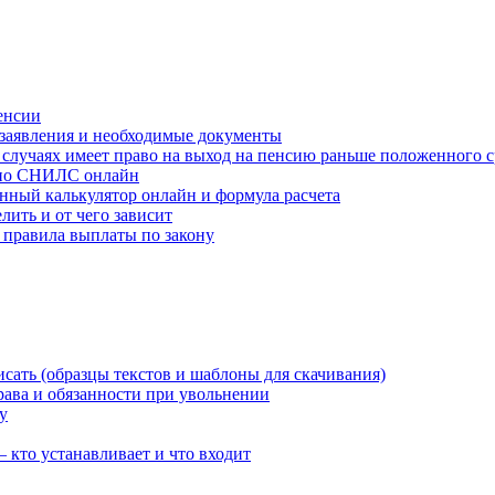
енсии
 заявления и необходимые документы
случаях имеет право на выход на пенсию раньше положенного с
 по СНИЛС онлайн
нный калькулятор онлайн и формула расчета
ить и от чего зависит
 правила выплаты по закону
сать (образцы текстов и шаблоны для скачивания)
рава и обязанности при увольнении
у
кто устанавливает и что входит