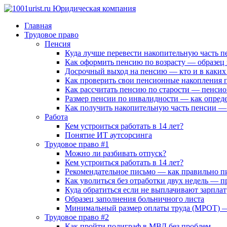
Главная
Трудовое право
Пенсия
Куда лучше перевести накопительную часть п
Как оформить пенсию по возрасту — образец
Досрочный выход на пенсию — кто и в каких 
Как проверить свои пенсионные накопления
Как рассчитать пенсию по старости — пенсио
Размер пенсии по инвалидности — как определ
Как получить накопительную часть пенсии —
Работа
Кем устроиться работать в 14 лет?
Понятие ИТ аутсорсинга
Трудовое право #1
Можно ли разбивать отпуск?
Кем устроиться работать в 14 лет?
Рекомендательное письмо — как правильно пи
Как уволиться без отработки двух недель — п
Куда обратиться если не выплачивают зарплат
Образец заполнения больничного листа
Минимальный размер оплаты труда (МРОТ) — 
Трудовое право #2
Как пройти полиграф в МВД без проблем