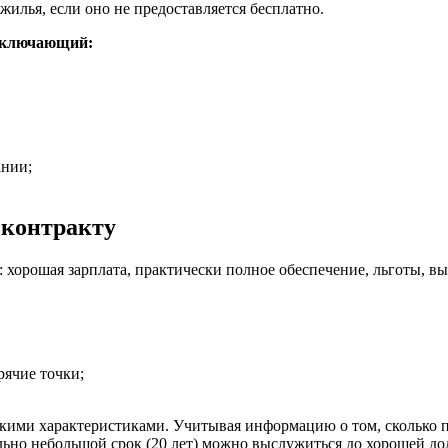
жилья, если оно не предоставляется бесплатно.
 включающий:
ании;
 контракту
хорошая зарплата, практически полное обеспечение, льготы, вы
рячие точки;
ими характеристиками. Учитывая информацию о том, сколько п
льно небольшой срок (20 лет) можно выслужиться до хорошей д