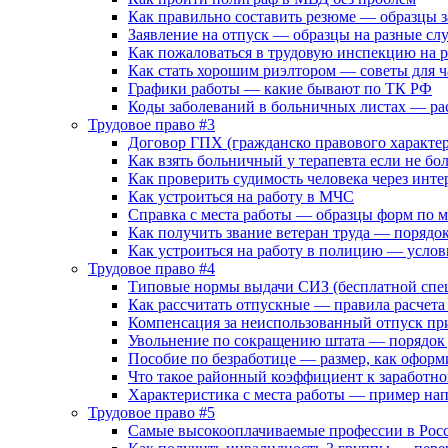
Как правильно составить резюме — образцы 
Заявление на отпуск — образцы на разные сл
Как пожаловаться в трудовую инспекцию на р
Как стать хорошим риэлтором — советы для 
Графики работы — какие бывают по ТК РФ
Коды заболеваний в больничных листах — р
Трудовое право #3
Договор ГПХ (гражданско правового характе
Как взять больничный у терапевта если не бо
Как проверить судимость человека через инте
Как устроиться на работу в МЧС
Справка с места работы — образцы форм по м
Как получить звание ветеран труда — порядок
Как устроиться на работу в полицию — услови
Трудовое право #4
Типовые нормы выдачи СИЗ (бесплатной спе
Как рассчитать отпускные — правила расчета
Компенсация за неиспользованный отпуск пр
Увольнение по сокращению штата — порядок
Пособие по безработице — размер, как оформ
Что такое районный коэффициент к заработной
Характеристика с места работы — пример нап
Трудовое право #5
Самые высокооплачиваемые профессии в Росс