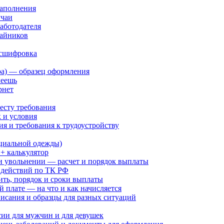
заполнения
учаи
аботодателя
чайников
асшифровка
ра) — образец оформления
леешь
рнет
есту требования
 и условия
я и требования к трудоустройству
циальной одежды)
 + калькулятор
и увольнении — расчет и порядок выплаты
 действий по ТК РФ
ить, порядок и сроки выплаты
 плате — на что и как начисляется
исания и образцы для разных ситуаций
ии для мужчин и для девушек