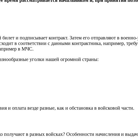
ее время рассматривается начальником и, при принятии пол
 билет и подписывает контракт. Затем его отправляют в военн
ходит в соответствии с данными контрактника, например, требу
например в МЧС.
азнообразные уголки нашей огромной страны:
ия и оплата везде разные, как и обстановка в войсковой части.
ко получают в разных войсках? Особенности начисления и выд