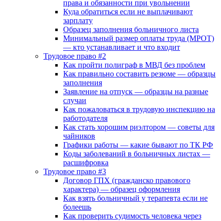
права и обязанности при увольнении
Куда обратиться если не выплачивают
зарплату
Образец заполнения больничного листа
Минимальный размер оплаты труда (МРОТ)
— кто устанавливает и что входит
Трудовое право #2
Как пройти полиграф в МВД без проблем
Как правильно составить резюме — образцы
заполнения
Заявление на отпуск — образцы на разные
случаи
Как пожаловаться в трудовую инспекцию на
работодателя
Как стать хорошим риэлтором — советы для
чайников
Графики работы — какие бывают по ТК РФ
Коды заболеваний в больничных листах —
расшифровка
Трудовое право #3
Договор ГПХ (гражданско правового
характера) — образец оформления
Как взять больничный у терапевта если не
болеешь
Как проверить судимость человека через