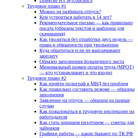
Понятие ИТ аутсорсинга
Трудовое право #1
Можно ли разбивать отпуск?
Кем устроиться работать в 14 лет?
Рекомендательное письмо — как правильно
писать (образцы текстов и шаблоны для
скачивания)
Как уволиться без отработки двух недель —
права и обязанности при увольнении
Куда обратиться если не выплачивают
зарплату
Образец заполнения больничного листа
Минимальный размер оплаты труда (МРОТ)
— кто устанавливает и что входит
Трудовое право #2
Как пройти полиграф в МВД без проблем
Как правильно составить резюме — образцы
заполнения
Заявление на отпуск — образцы на разные
случаи
Как пожаловаться в трудовую инспекцию на
работодателя
Как стать хорошим риэлтором — советы для
чайников
Графики работы — какие бывают по ТК РФ