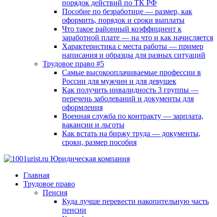
порядок действий по ТК РФ
Пособие по безработице — размер, как
оформить, порядок и сроки выплаты
Что такое районный коэффициент к
заработной плате — на что и как начисляется
Характеристика с места работы — пример
написания и образцы для разных ситуаций
Трудовое право #5
Самые высокооплачиваемые профессии в
России для мужчин и для девушек
Как получить инвалидность 3 группы —
перечень заболеваний и документы для
оформления
Военная служба по контракту — зарплата,
вакансии и льготы
Как встать на биржу труда — документы,
сроки, размер пособия
Главная
Трудовое право
Пенсия
Куда лучше перевести накопительную часть
пенсии