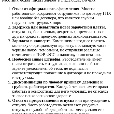
Работник может писать жалобу в следующих случаях:
Отказ от официального оформления
. Многие
работодатели оформляют сотрудников по договору ГПХ
или вообще без договора, что является грубым
нарушением трудовых норм.
Задержка или невыплата вовсе заработной платы
,
отпускных, больничных, декретных, премиальных и
других средств, предусмотренных законодательством.
Зарплата в конверте.
Компаниям выгоднее платить
маленькую официальную зарплату, а остальную часть
черным налом, тем самым, не отправляя реальные
отчисления в ПФР, ФСС и налоговую инспекцию.
Необоснованные штрафы
. Работодатель не имеет
права штрафовать сотрудников, если они не были
заранее уведомлены об этом, не подписали
соответствующее положение в договоре и не проходили
инструктаж.
Дискриминация по любому признаку, давление и
грубость работодателя
. Каждый человек имеет право
работать в комфортных для него условиях, не опасаясь
за свое психологическое здоровье.
Отказ от предоставления отпуска
или принуждение к
отпуску. Часто работодатель заставляет уходить в
отпуск, в неудобный для работника месяц, ставя его