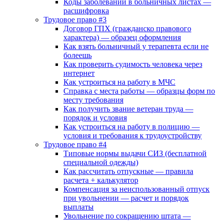
Коды заболеваний в больничных листах —
расшифровка
Трудовое право #3
Договор ГПХ (гражданско правового
характера) — образец оформления
Как взять больничный у терапевта если не
болеешь
Как проверить судимость человека через
интернет
Как устроиться на работу в МЧС
Справка с места работы — образцы форм по
месту требования
Как получить звание ветеран труда —
порядок и условия
Как устроиться на работу в полицию —
условия и требования к трудоустройству
Трудовое право #4
Типовые нормы выдачи СИЗ (бесплатной
специальной одежды)
Как рассчитать отпускные — правила
расчета + калькулятор
Компенсация за неиспользованный отпуск
при увольнении — расчет и порядок
выплаты
Увольнение по сокращению штата —