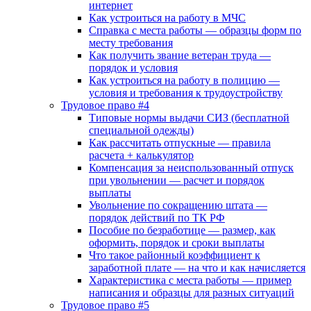
интернет
Как устроиться на работу в МЧС
Справка с места работы — образцы форм по
месту требования
Как получить звание ветеран труда —
порядок и условия
Как устроиться на работу в полицию —
условия и требования к трудоустройству
Трудовое право #4
Типовые нормы выдачи СИЗ (бесплатной
специальной одежды)
Как рассчитать отпускные — правила
расчета + калькулятор
Компенсация за неиспользованный отпуск
при увольнении — расчет и порядок
выплаты
Увольнение по сокращению штата —
порядок действий по ТК РФ
Пособие по безработице — размер, как
оформить, порядок и сроки выплаты
Что такое районный коэффициент к
заработной плате — на что и как начисляется
Характеристика с места работы — пример
написания и образцы для разных ситуаций
Трудовое право #5