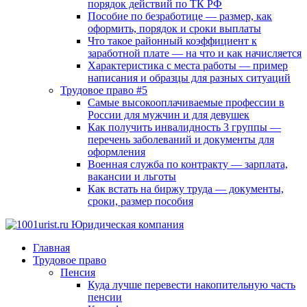
порядок действий по ТК РФ
Пособие по безработице — размер, как
оформить, порядок и сроки выплаты
Что такое районный коэффициент к
заработной плате — на что и как начисляется
Характеристика с места работы — пример
написания и образцы для разных ситуаций
Трудовое право #5
Самые высокооплачиваемые профессии в
России для мужчин и для девушек
Как получить инвалидность 3 группы —
перечень заболеваний и документы для
оформления
Военная служба по контракту — зарплата,
вакансии и льготы
Как встать на биржу труда — документы,
сроки, размер пособия
Главная
Трудовое право
Пенсия
Куда лучше перевести накопительную часть
пенсии