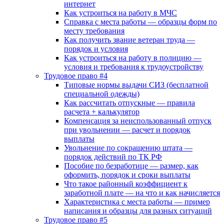
интернет
Как устроиться на работу в МЧС
Справка с места работы — образцы форм по
месту требования
Как получить звание ветеран труда —
порядок и условия
Как устроиться на работу в полицию —
условия и требования к трудоустройству
Трудовое право #4
Типовые нормы выдачи СИЗ (бесплатной
специальной одежды)
Как рассчитать отпускные — правила
расчета + калькулятор
Компенсация за неиспользованный отпуск
при увольнении — расчет и порядок
выплаты
Увольнение по сокращению штата —
порядок действий по ТК РФ
Пособие по безработице — размер, как
оформить, порядок и сроки выплаты
Что такое районный коэффициент к
заработной плате — на что и как начисляется
Характеристика с места работы — пример
написания и образцы для разных ситуаций
Трудовое право #5