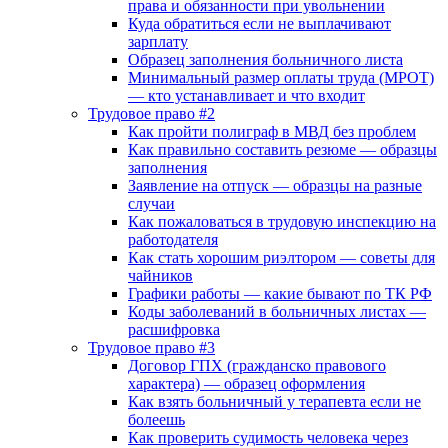
права и обязанности при увольнении
Куда обратиться если не выплачивают
зарплату
Образец заполнения больничного листа
Минимальный размер оплаты труда (МРОТ)
— кто устанавливает и что входит
Трудовое право #2
Как пройти полиграф в МВД без проблем
Как правильно составить резюме — образцы
заполнения
Заявление на отпуск — образцы на разные
случаи
Как пожаловаться в трудовую инспекцию на
работодателя
Как стать хорошим риэлтором — советы для
чайников
Графики работы — какие бывают по ТК РФ
Коды заболеваний в больничных листах —
расшифровка
Трудовое право #3
Договор ГПХ (гражданско правового
характера) — образец оформления
Как взять больничный у терапевта если не
болеешь
Как проверить судимость человека через