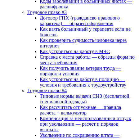
Коды заболеваний в больничных листах —
расшифровка
Трудовое право #3
Договор ГПХ (гражданско правового
характера) — образец оформления
Как взять больничный у терапевта если не
болеешь
Как проверить судимость человека через
интернет
Как устроиться на работу в МЧС
Справка с места работы — образцы форм по
месту требования
Как получить звание ветеран труда —
порядок и условия
Как устроиться на работу в полицию —
условия и требования к трудоустройству
Трудовое право #4
Типовые нормы выдачи СИЗ (бесплатной
специальной одежды)
Как рассчитать отпускные — правила
расчета + калькулятор
Компенсация за неиспользованный отпуск
при увольнении — расчет и порядок
выплаты
Увольнение по сокращению штата —