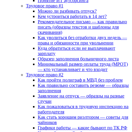
Понятие ИТ аутсорсинга
Трудовое право #1
Можно ли разбивать отпуск?
Кем устроиться работать в 14 лет?
Рекомендательное письмо — как правильно
писать (образцы текстов и шаблоны для
скачивания)
Как уволиться без отработки двух недель —
права и обязанности при увольнении
Куда обратиться если не выплачивают
зарплату
Образец заполнения больничного листа
Минимальный размер оплаты труда (МРОТ)
— кто устанавливает и что входит
Трудовое право #2
Как пройти полиграф в МВД без проблем
Как правильно составить резюме — образцы
заполнения
Заявление на отпуск — образцы на разные
случаи
Как пожаловаться в трудовую инспекцию на
работодателя
Как стать хорошим риэлтором — советы для
чайников
Графики работы — какие бывают по ТК РФ