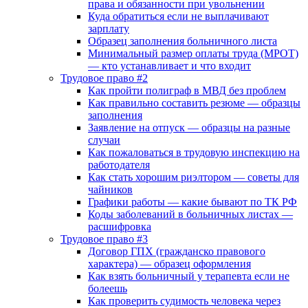
права и обязанности при увольнении
Куда обратиться если не выплачивают
зарплату
Образец заполнения больничного листа
Минимальный размер оплаты труда (МРОТ)
— кто устанавливает и что входит
Трудовое право #2
Как пройти полиграф в МВД без проблем
Как правильно составить резюме — образцы
заполнения
Заявление на отпуск — образцы на разные
случаи
Как пожаловаться в трудовую инспекцию на
работодателя
Как стать хорошим риэлтором — советы для
чайников
Графики работы — какие бывают по ТК РФ
Коды заболеваний в больничных листах —
расшифровка
Трудовое право #3
Договор ГПХ (гражданско правового
характера) — образец оформления
Как взять больничный у терапевта если не
болеешь
Как проверить судимость человека через