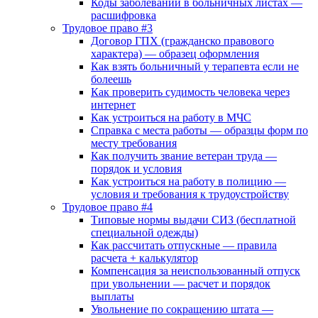
Коды заболеваний в больничных листах —
расшифровка
Трудовое право #3
Договор ГПХ (гражданско правового
характера) — образец оформления
Как взять больничный у терапевта если не
болеешь
Как проверить судимость человека через
интернет
Как устроиться на работу в МЧС
Справка с места работы — образцы форм по
месту требования
Как получить звание ветеран труда —
порядок и условия
Как устроиться на работу в полицию —
условия и требования к трудоустройству
Трудовое право #4
Типовые нормы выдачи СИЗ (бесплатной
специальной одежды)
Как рассчитать отпускные — правила
расчета + калькулятор
Компенсация за неиспользованный отпуск
при увольнении — расчет и порядок
выплаты
Увольнение по сокращению штата —