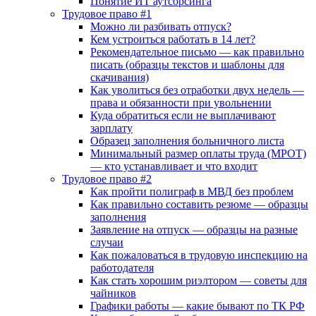
Понятие ИТ аутсорсинга
Трудовое право #1
Можно ли разбивать отпуск?
Кем устроиться работать в 14 лет?
Рекомендательное письмо — как правильно
писать (образцы текстов и шаблоны для
скачивания)
Как уволиться без отработки двух недель —
права и обязанности при увольнении
Куда обратиться если не выплачивают
зарплату
Образец заполнения больничного листа
Минимальный размер оплаты труда (МРОТ)
— кто устанавливает и что входит
Трудовое право #2
Как пройти полиграф в МВД без проблем
Как правильно составить резюме — образцы
заполнения
Заявление на отпуск — образцы на разные
случаи
Как пожаловаться в трудовую инспекцию на
работодателя
Как стать хорошим риэлтором — советы для
чайников
Графики работы — какие бывают по ТК РФ