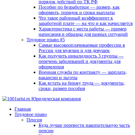
порядок действий по ТК РФ
Пособие по безработице — размер, как
оформить, порядок и сроки выплаты
Что такое районный коэффициент к
заработной плате — на что и как начисляется
Характеристика с места работы — пример
написания и образцы для разных ситуаций
Трудовое право #5
Самые высокооплачиваемые профессии в
России для мужчин и для девушек
Как получить инвалидность 3 группы —
перечень заболеваний и документы для
оформления
Военная служба по контракту — зарплата,
вакансии и льготы
Как встать на биржу труда — документы,
сроки, размер пособия
Главная
Трудовое право
Пенсия
Куда лучше перевести накопительную часть
пенсии