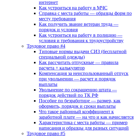
интернет
Как устроиться на работу в МЧС
Справка с места работы — образцы форм по
месту требования
Как получить звание ветеран труда —
порядок и условия
Как устроиться на работу в полицию —
условия и требования к трудоустройству
Трудовое право #4
Типовые нормы выдачи СИЗ (бесплатной
специальной одежды)
Как рассчитать отпускные — правила
расчета + калькулятор
Компенсация за неиспользованный отпуск
при увольнении — расчет и порядок
выплаты
Увольнение по сокращению штата —
порядок действий по ТК РФ
Пособие по безработице — размер, как
оформить, порядок и сроки выплаты
Что такое районный коэффициент к
заработной плате — на что и как начисляется
Характеристика с места работы — пример
написания и образцы для разных ситуаций
Трудовое право #5