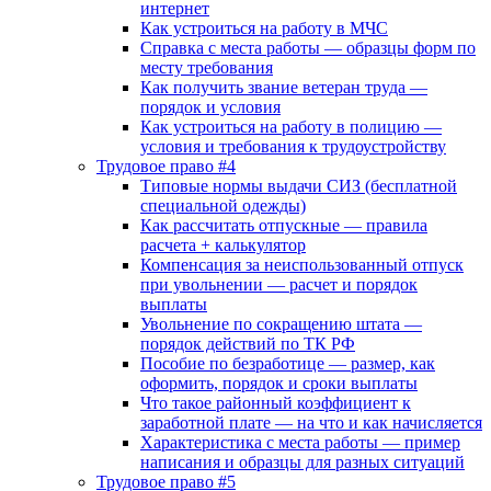
интернет
Как устроиться на работу в МЧС
Справка с места работы — образцы форм по
месту требования
Как получить звание ветеран труда —
порядок и условия
Как устроиться на работу в полицию —
условия и требования к трудоустройству
Трудовое право #4
Типовые нормы выдачи СИЗ (бесплатной
специальной одежды)
Как рассчитать отпускные — правила
расчета + калькулятор
Компенсация за неиспользованный отпуск
при увольнении — расчет и порядок
выплаты
Увольнение по сокращению штата —
порядок действий по ТК РФ
Пособие по безработице — размер, как
оформить, порядок и сроки выплаты
Что такое районный коэффициент к
заработной плате — на что и как начисляется
Характеристика с места работы — пример
написания и образцы для разных ситуаций
Трудовое право #5