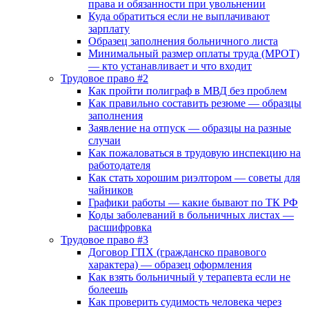
права и обязанности при увольнении
Куда обратиться если не выплачивают
зарплату
Образец заполнения больничного листа
Минимальный размер оплаты труда (МРОТ)
— кто устанавливает и что входит
Трудовое право #2
Как пройти полиграф в МВД без проблем
Как правильно составить резюме — образцы
заполнения
Заявление на отпуск — образцы на разные
случаи
Как пожаловаться в трудовую инспекцию на
работодателя
Как стать хорошим риэлтором — советы для
чайников
Графики работы — какие бывают по ТК РФ
Коды заболеваний в больничных листах —
расшифровка
Трудовое право #3
Договор ГПХ (гражданско правового
характера) — образец оформления
Как взять больничный у терапевта если не
болеешь
Как проверить судимость человека через