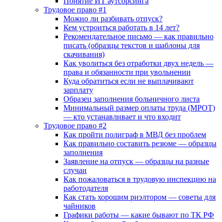
Понятие ИТ аутсорсинга
Трудовое право #1
Можно ли разбивать отпуск?
Кем устроиться работать в 14 лет?
Рекомендательное письмо — как правильно
писать (образцы текстов и шаблоны для
скачивания)
Как уволиться без отработки двух недель —
права и обязанности при увольнении
Куда обратиться если не выплачивают
зарплату
Образец заполнения больничного листа
Минимальный размер оплаты труда (МРОТ)
— кто устанавливает и что входит
Трудовое право #2
Как пройти полиграф в МВД без проблем
Как правильно составить резюме — образцы
заполнения
Заявление на отпуск — образцы на разные
случаи
Как пожаловаться в трудовую инспекцию на
работодателя
Как стать хорошим риэлтором — советы для
чайников
Графики работы — какие бывают по ТК РФ