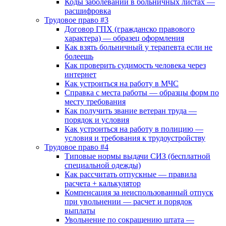
Коды заболеваний в больничных листах —
расшифровка
Трудовое право #3
Договор ГПХ (гражданско правового
характера) — образец оформления
Как взять больничный у терапевта если не
болеешь
Как проверить судимость человека через
интернет
Как устроиться на работу в МЧС
Справка с места работы — образцы форм по
месту требования
Как получить звание ветеран труда —
порядок и условия
Как устроиться на работу в полицию —
условия и требования к трудоустройству
Трудовое право #4
Типовые нормы выдачи СИЗ (бесплатной
специальной одежды)
Как рассчитать отпускные — правила
расчета + калькулятор
Компенсация за неиспользованный отпуск
при увольнении — расчет и порядок
выплаты
Увольнение по сокращению штата —