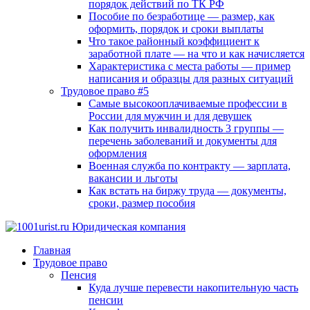
порядок действий по ТК РФ
Пособие по безработице — размер, как
оформить, порядок и сроки выплаты
Что такое районный коэффициент к
заработной плате — на что и как начисляется
Характеристика с места работы — пример
написания и образцы для разных ситуаций
Трудовое право #5
Самые высокооплачиваемые профессии в
России для мужчин и для девушек
Как получить инвалидность 3 группы —
перечень заболеваний и документы для
оформления
Военная служба по контракту — зарплата,
вакансии и льготы
Как встать на биржу труда — документы,
сроки, размер пособия
Главная
Трудовое право
Пенсия
Куда лучше перевести накопительную часть
пенсии