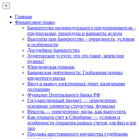
×
Главная
Финансовое право
Банкротство индивидуального предпринимателя –
предпосылки, процедура и варианты исхода
Выплаты при банкротстве – очередность, условия
и особенности
Досудебное банкротство
Аудиторские услуги: что это такое, зачем они
нужны?
Юридическая помощь
Банковская деятельность: Глобальная оценка
кредитного риска
Ввод и вывод электронных денег наличными
долларами
Функции Центрального банка РФ
Государственный бюджет — определение,
основные элементы структуры, функции
Вексель — определение, виды, как выпустить
Как открыть счет в Сбербанке — условия и
особенности открытия разных счетов для физ и юр
лиц
Продажа арестованного имущества судебными