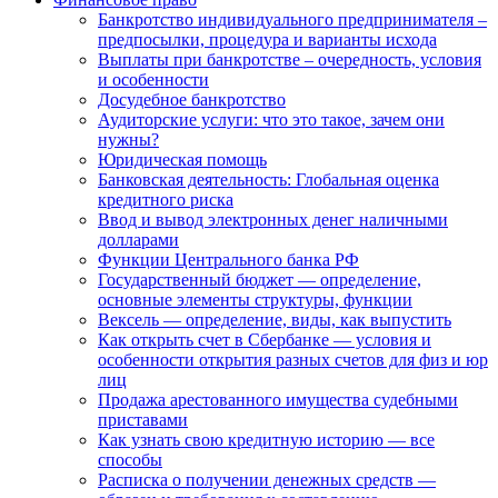
Банкротство индивидуального предпринимателя –
предпосылки, процедура и варианты исхода
Выплаты при банкротстве – очередность, условия
и особенности
Досудебное банкротство
Аудиторские услуги: что это такое, зачем они
нужны?
Юридическая помощь
Банковская деятельность: Глобальная оценка
кредитного риска
Ввод и вывод электронных денег наличными
долларами
Функции Центрального банка РФ
Государственный бюджет — определение,
основные элементы структуры, функции
Вексель — определение, виды, как выпустить
Как открыть счет в Сбербанке — условия и
особенности открытия разных счетов для физ и юр
лиц
Продажа арестованного имущества судебными
приставами
Как узнать свою кредитную историю — все
способы
Расписка о получении денежных средств —