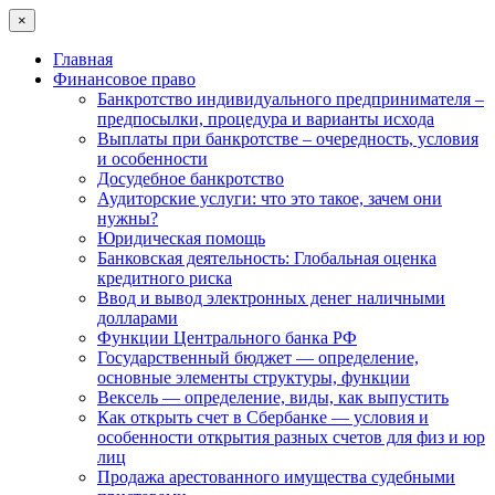
×
Главная
Финансовое право
Банкротство индивидуального предпринимателя –
предпосылки, процедура и варианты исхода
Выплаты при банкротстве – очередность, условия
и особенности
Досудебное банкротство
Аудиторские услуги: что это такое, зачем они
нужны?
Юридическая помощь
Банковская деятельность: Глобальная оценка
кредитного риска
Ввод и вывод электронных денег наличными
долларами
Функции Центрального банка РФ
Государственный бюджет — определение,
основные элементы структуры, функции
Вексель — определение, виды, как выпустить
Как открыть счет в Сбербанке — условия и
особенности открытия разных счетов для физ и юр
лиц
Продажа арестованного имущества судебными