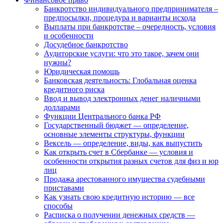
Банкротство индивидуального предпринимателя –
предпосылки, процедура и варианты исхода
Выплаты при банкротстве – очередность, условия
и особенности
Досудебное банкротство
Аудиторские услуги: что это такое, зачем они
нужны?
Юридическая помощь
Банковская деятельность: Глобальная оценка
кредитного риска
Ввод и вывод электронных денег наличными
долларами
Функции Центрального банка РФ
Государственный бюджет — определение,
основные элементы структуры, функции
Вексель — определение, виды, как выпустить
Как открыть счет в Сбербанке — условия и
особенности открытия разных счетов для физ и юр
лиц
Продажа арестованного имущества судебными
приставами
Как узнать свою кредитную историю — все
способы
Расписка о получении денежных средств —