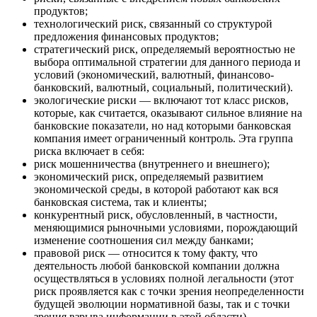
продуктов;
технологический риск, связанный со структурой
предложения финансовых продуктов;
стратегический риск, определяемый вероятностью не
выбора оптимальной стратегии для данного периода и
условий (экономический, валютный, финансово-
банковский, валютный, социальный, политический).
экологические риски — включают тот класс рисков,
которые, как считается, оказывают сильное влияние на
банковские показатели, но над которыми банковская
компания имеет ограниченный контроль. Эта группа
риска включает в себя:
риск мошенничества (внутреннего и внешнего);
экономический риск, определяемый развитием
экономической среды, в которой работают как вся
банковская система, так и клиенты;
конкурентный риск, обусловленный, в частности,
меняющимися рыночными условиями, порождающий
изменение соотношения сил между банками;
правовой риск — относится к тому факту, что
деятельность любой банковской компании должна
осуществляться в условиях полной легальности (этот
риск проявляется как с точки зрения неопределенности
будущей эволюции нормативной базы, так и с точки
зрения взрыва информации в этой области).