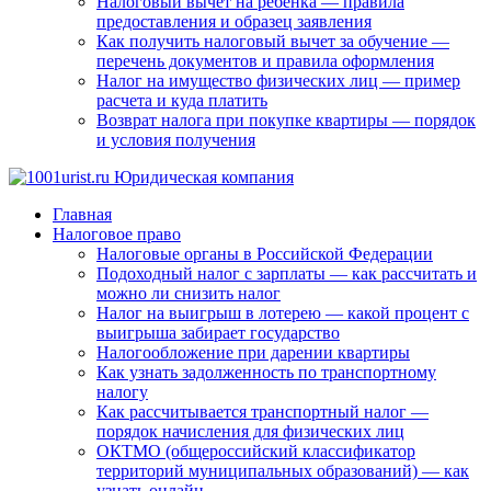
Налоговый вычет на ребенка — правила
предоставления и образец заявления
Как получить налоговый вычет за обучение —
перечень документов и правила оформления
Налог на имущество физических лиц — пример
расчета и куда платить
Возврат налога при покупке квартиры — порядок
и условия получения
Главная
Налоговое право
Налоговые органы в Российской Федерации
Подоходный налог с зарплаты — как рассчитать и
можно ли снизить налог
Налог на выигрыш в лотерею — какой процент с
выигрыша забирает государство
Налогообложение при дарении квартиры
Как узнать задолженность по транспортному
налогу
Как рассчитывается транспортный налог —
порядок начисления для физических лиц
ОКТМО (общероссийский классификатор
территорий муниципальных образований) — как
узнать онлайн