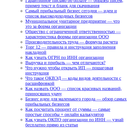
Гарантийное письмо об оплате — образец писем,
пример текст и бланк для скачивания
Самый прибыльный бизнес сегодня — идеи и
список высокодоходных бизнесов
Муниципальное унитарное предприятие — что
это за форма организации
Общество с ограниченной ответственностью —
характеристика формы организации ООО
Производительность труда — формула расчета
Торг 12 — правила и инструкция заполнения
накладной
Как узнать ОГРН по ИНН организации
Выручка и прибыль — чем отличаются?
Что нужно чтобы открыть ИП — пошаговая
инструкция
Что такое ОКВЭД — коды видов деятельности с
расшифровкой
Как назвать ООО — список красивых названий,
приносящих удачу
Бизнес идеи для маленького города — обзор самых
прибыльных бизнесов
Как посчитать процент от суммы — самые
простые способы + онлайн калькулятор
Как узнать ОКПО организации по ИНН — узнай
бесплатно прямо из статьи