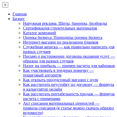
×
Главная
Бизнес
Наружная реклама. Щиты, баннеры, билборды
Сертификация строительных материалов
Каталог компаний
Оценка бизнеса: Принципы оценки бизнеса
Интернет-магазин по реализации бланков
Служебная записка — как правильно написать для
разных случаев
Письмо о расторжении договора оказания услуг —
образцы для разных случаев
Налог на прибыль — пример расчета для чайников
Как участвовать в тендерах новичку —
пошаговый алгоритм
Как открыть продуктовый магазин с нуля
Как рассчитать неустойку по договору — формула
и калькулятор онлайн
Как рассчитать рентабельность продаж — формула
расчета с примерами
Акт списания материальных ценностей —
правила списания (в статье можно скачать образец
ведомости)