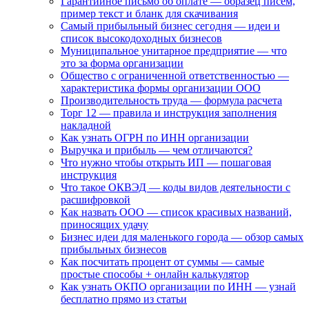
Гарантийное письмо об оплате — образец писем,
пример текст и бланк для скачивания
Самый прибыльный бизнес сегодня — идеи и
список высокодоходных бизнесов
Муниципальное унитарное предприятие — что
это за форма организации
Общество с ограниченной ответственностью —
характеристика формы организации ООО
Производительность труда — формула расчета
Торг 12 — правила и инструкция заполнения
накладной
Как узнать ОГРН по ИНН организации
Выручка и прибыль — чем отличаются?
Что нужно чтобы открыть ИП — пошаговая
инструкция
Что такое ОКВЭД — коды видов деятельности с
расшифровкой
Как назвать ООО — список красивых названий,
приносящих удачу
Бизнес идеи для маленького города — обзор самых
прибыльных бизнесов
Как посчитать процент от суммы — самые
простые способы + онлайн калькулятор
Как узнать ОКПО организации по ИНН — узнай
бесплатно прямо из статьи