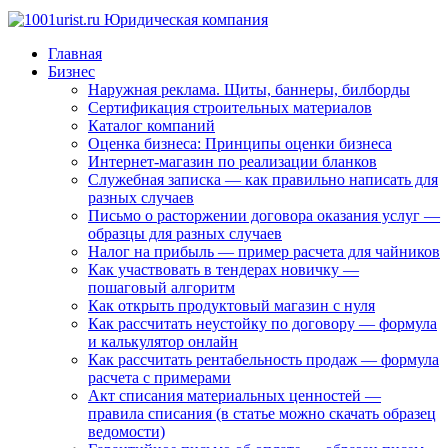
Главная
Бизнес
Наружная реклама. Щиты, баннеры, билборды
Сертификация строительных материалов
Каталог компаний
Оценка бизнеса: Принципы оценки бизнеса
Интернет-магазин по реализации бланков
Служебная записка — как правильно написать для
разных случаев
Письмо о расторжении договора оказания услуг —
образцы для разных случаев
Налог на прибыль — пример расчета для чайников
Как участвовать в тендерах новичку —
пошаговый алгоритм
Как открыть продуктовый магазин с нуля
Как рассчитать неустойку по договору — формула
и калькулятор онлайн
Как рассчитать рентабельность продаж — формула
расчета с примерами
Акт списания материальных ценностей —
правила списания (в статье можно скачать образец
ведомости)