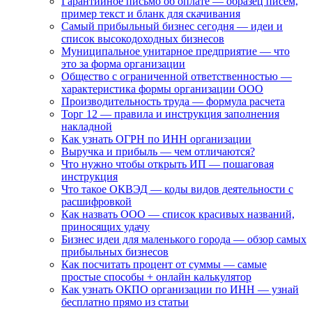
Гарантийное письмо об оплате — образец писем,
пример текст и бланк для скачивания
Самый прибыльный бизнес сегодня — идеи и
список высокодоходных бизнесов
Муниципальное унитарное предприятие — что
это за форма организации
Общество с ограниченной ответственностью —
характеристика формы организации ООО
Производительность труда — формула расчета
Торг 12 — правила и инструкция заполнения
накладной
Как узнать ОГРН по ИНН организации
Выручка и прибыль — чем отличаются?
Что нужно чтобы открыть ИП — пошаговая
инструкция
Что такое ОКВЭД — коды видов деятельности с
расшифровкой
Как назвать ООО — список красивых названий,
приносящих удачу
Бизнес идеи для маленького города — обзор самых
прибыльных бизнесов
Как посчитать процент от суммы — самые
простые способы + онлайн калькулятор
Как узнать ОКПО организации по ИНН — узнай
бесплатно прямо из статьи