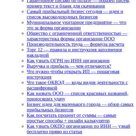
Гарантийное письмо об оплате — образец писем,
пример текст и бланк для скачивания
Самый прибыльный бизнес сегодня — идеи и
список высокодоходных бизнесов
Муниципальное унитарное предприятие — что
это за форма организации
Общество с ограниченной ответственностью —
характеристика формы организации ООО
Производительность труда — формула расчета
Торг 12 — правила и инструкция заполнения
накладной
Как узнать ОГРН по ИНН организации
Выручка и прибыль — чем отличаются?
Что нужно чтобы открыть ИП — пошаговая
инструкция
Что такое ОКВЭД — коды видов деятельности с
расшифровкой
Как назвать ООО — список красивых названий,
приносящих удачу
Бизнес идеи для маленького города — обзор самых
прибыльных бизнесов
Как посчитать процент от суммы — самые
простые способы + онлайн калькулятор
Как узнать ОКПО организации по ИНН — узнай
бесплатно прямо из статьи