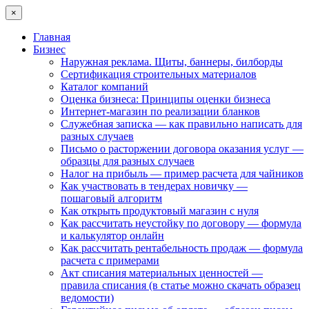
×
Главная
Бизнес
Наружная реклама. Щиты, баннеры, билборды
Сертификация строительных материалов
Каталог компаний
Оценка бизнеса: Принципы оценки бизнеса
Интернет-магазин по реализации бланков
Служебная записка — как правильно написать для
разных случаев
Письмо о расторжении договора оказания услуг —
образцы для разных случаев
Налог на прибыль — пример расчета для чайников
Как участвовать в тендерах новичку —
пошаговый алгоритм
Как открыть продуктовый магазин с нуля
Как рассчитать неустойку по договору — формула
и калькулятор онлайн
Как рассчитать рентабельность продаж — формула
расчета с примерами
Акт списания материальных ценностей —
правила списания (в статье можно скачать образец
ведомости)