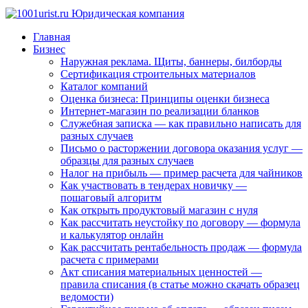
Главная
Бизнес
Наружная реклама. Щиты, баннеры, билборды
Сертификация строительных материалов
Каталог компаний
Оценка бизнеса: Принципы оценки бизнеса
Интернет-магазин по реализации бланков
Служебная записка — как правильно написать для
разных случаев
Письмо о расторжении договора оказания услуг —
образцы для разных случаев
Налог на прибыль — пример расчета для чайников
Как участвовать в тендерах новичку —
пошаговый алгоритм
Как открыть продуктовый магазин с нуля
Как рассчитать неустойку по договору — формула
и калькулятор онлайн
Как рассчитать рентабельность продаж — формула
расчета с примерами
Акт списания материальных ценностей —
правила списания (в статье можно скачать образец
ведомости)