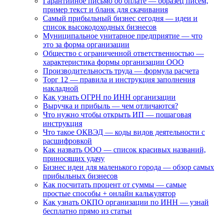
Гарантийное письмо об оплате — образец писем,
пример текст и бланк для скачивания
Самый прибыльный бизнес сегодня — идеи и
список высокодоходных бизнесов
Муниципальное унитарное предприятие — что
это за форма организации
Общество с ограниченной ответственностью —
характеристика формы организации ООО
Производительность труда — формула расчета
Торг 12 — правила и инструкция заполнения
накладной
Как узнать ОГРН по ИНН организации
Выручка и прибыль — чем отличаются?
Что нужно чтобы открыть ИП — пошаговая
инструкция
Что такое ОКВЭД — коды видов деятельности с
расшифровкой
Как назвать ООО — список красивых названий,
приносящих удачу
Бизнес идеи для маленького города — обзор самых
прибыльных бизнесов
Как посчитать процент от суммы — самые
простые способы + онлайн калькулятор
Как узнать ОКПО организации по ИНН — узнай
бесплатно прямо из статьи