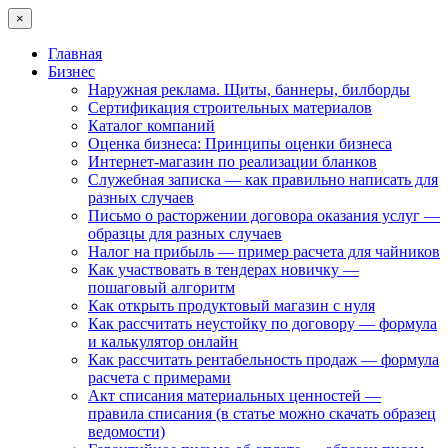
×
Главная
Бизнес
Наружная реклама. Щиты, баннеры, билборды
Сертификация строительных материалов
Каталог компаний
Оценка бизнеса: Принципы оценки бизнеса
Интернет-магазин по реализации бланков
Служебная записка — как правильно написать для
разных случаев
Письмо о расторжении договора оказания услуг —
образцы для разных случаев
Налог на прибыль — пример расчета для чайников
Как участвовать в тендерах новичку —
пошаговый алгоритм
Как открыть продуктовый магазин с нуля
Как рассчитать неустойку по договору — формула
и калькулятор онлайн
Как рассчитать рентабельность продаж — формула
расчета с примерами
Акт списания материальных ценностей —
правила списания (в статье можно скачать образец
ведомости)