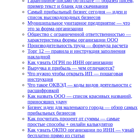
Гарантийное письмо об оплате — образец писем,
пример текст и бланк для скачивания
Самый прибыльный бизнес сегодня — идеи и
список высокодоходных бизнесов
Муниципальное унитарное предприятие — что
это за форма организации
Общество с ограниченной ответственностью —
характеристика формы организации ООО
Производительность труда — формула расчета
Торг 12 — правила и инструкция заполнения
накладной
Как узнать ОГРН по ИНН организации
Выручка и прибыль — чем отличаются?
Что нужно чтобы открыть ИП — пошаговая
инструкция
Что такое ОКВЭД — коды видов деятельности с
расшифровкой
Как назвать ООО — список красивых названий,
приносящих удачу
Бизнес идеи для маленького города — обзор самых
прибыльных бизнесов
Как посчитать процент от суммы — самые
простые способы + онлайн калькулятор
Как узнать ОКПО организации по ИНН — узнай
бесплатно прямо из статьи