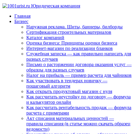
Главная
Бизнес
Наружная реклама. Щиты, баннеры, билборды
Сертификация строительных материалов
Каталог компаний
Оценка бизнеса: Принципы оценки бизнеса
Интернет-магазин по реализации бланков
Служебная записка — как правильно написать для
разных случаев
Письмо о расторжении договора оказания услуг —
образцы для разных случаев
Налог на прибыль — пример расчета для чайников
Как участвовать в тендерах новичку —
пошаговый алгоритм
Как открыть продуктовый магазин с нуля
Как рассчитать неустойку по договору — формула
и калькулятор онлайн
Как рассчитать рентабельность продаж — формула
расчета с примерами
Акт списания материальных ценностей —
правила списания (в статье можно скачать образец
ведомости)