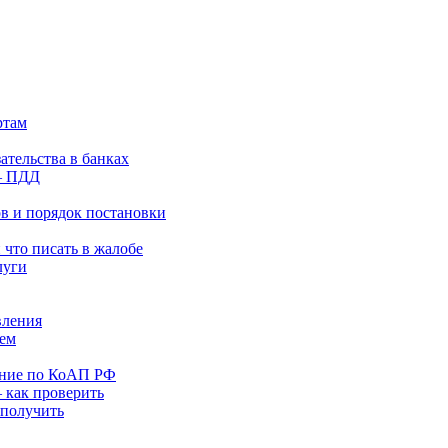
ртам
ательства в банках
— ПДД
в и порядок постановки
что писать в жалобе
луги
вления
ием
ание по КоАП РФ
 как проверить
 получить