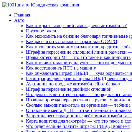
Главная
Авто
Как открыть замерзший замок двери автомобиля?
Грузовое такси
Как экономить на бензине благодаря топливным ка
Как рассчитать стоимость страховки ОСАГО
Как проверить машину на залог или кредитные обяз
Штраф за пересечение сплошной линии разметки 
Права категории М — что это такое и как получить
Как поставить машину на учет — список документо
Как восстановить ПТС на машину
Как обжаловать штраф ГИБДД — куда обращаться и 
Регистрация для сдачи на права ГИБДД через Госус
Аукционы по продаже автомобилей от банков
Штраф за пересечение двойной сплошной
Что делать если потерял права — порядок восстано
Правила проезда перекрестков с круговым движен
Сколько выходит алкоголь из организма — таблица
Оставление места ДТП — ответственность и наказ
Запрет на регистрационные действия автомобиля —
Карта водителя для тахографа — что это такое и где
Что будет если не платить штрафы ГИБДД вовремя
Знак стоянка запрещена — зона действия знака