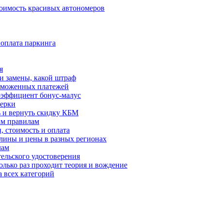
тоимость красивых автономеров
 оплата паркинга
я
и замены, какой штраф
таможенных платежей
оэффициент бонус-малус
ерки
ь и вернуть скидку КБМ
ым правилам
 стоимость и оплата
лины и цены в разных регионах
лам
ельского удостоверения
олько раз проходит теория и вождение
 всех категорий