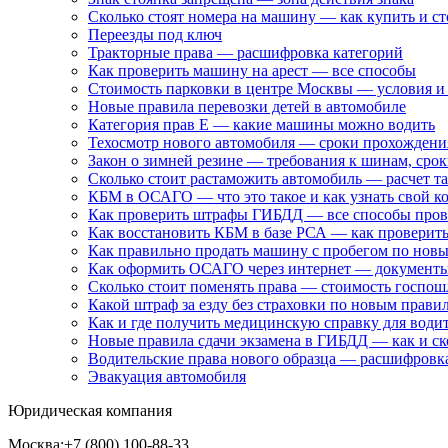
Сколько стоят номера на машину — как купить и с
Переезды под ключ
Тракторные права — расшифровка категорий
Как проверить машину на арест — все способы
Стоимость парковки в центре Москвы — условия и
Новые правила перевозки детей в автомобиле
Категория прав Е — какие машины можно водить
Техосмотр нового автомобиля — сроки прохождени
Закон о зимней резине — требования к шинам, срок
Сколько стоит растаможить автомобиль — расчет 
КБМ в ОСАГО — что это такое и как узнать свой к
Как проверить штрафы ГИБДД — все способы пров
Как восстановить КБМ в базе РСА — как проверит
Как правильно продать машину с пробегом по нов
Как оформить ОСАГО через интернет — документы,
Сколько стоит поменять права — стоимость госпош
Какой штраф за езду без страховки по новым прави
Как и где получить медицинскую справку для водит
Новые правила сдачи экзамена в ГИБДД — как и ск
Водительские права нового образца — расшифровка
Эвакуация автомобиля
Юридическая компания
Москва:
+7 (800) 100-88-33