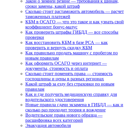
Закон о зимней резине — требования к шинам,
сроки замены, какой штраф
Сколько стоит растаможить автомобиль — расчет
таможенных платежей
КБМ в ОСАГО — что это такое и как узнать свой
коэффициент бонус-малус
Как проверить штрафы ГИБДД — все способы
проверки
Как восстановить КБМ в базе РСА — как
проверить и вернуть скидку КБМ
Как правильно продать машину с пробегом по
новым правилам
Как оформить ОСАГО через интернет —
документы, стоимость и оплата
Сколько стоит поменять права — стоимость
госпошлины и цены в разных регионах
Какой штраф за езду без страховки по новым
правилам
Как и где получить медицинскую справку для
водительского удостоверения
Новые правила сдачи экзамена в ГИБДД — как и
сколько раз проходит теория и вождение
Водительские права нового образца —
расшифровка всех категорий
Эвакуация автомобиля