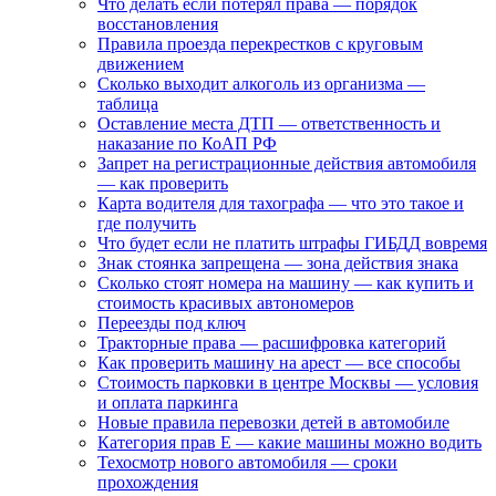
Что делать если потерял права — порядок
восстановления
Правила проезда перекрестков с круговым
движением
Сколько выходит алкоголь из организма —
таблица
Оставление места ДТП — ответственность и
наказание по КоАП РФ
Запрет на регистрационные действия автомобиля
— как проверить
Карта водителя для тахографа — что это такое и
где получить
Что будет если не платить штрафы ГИБДД вовремя
Знак стоянка запрещена — зона действия знака
Сколько стоят номера на машину — как купить и
стоимость красивых автономеров
Переезды под ключ
Тракторные права — расшифровка категорий
Как проверить машину на арест — все способы
Стоимость парковки в центре Москвы — условия
и оплата паркинга
Новые правила перевозки детей в автомобиле
Категория прав Е — какие машины можно водить
Техосмотр нового автомобиля — сроки
прохождения