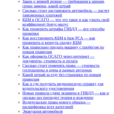
Закон о зимней резине — требования к шинам,
сроки замены, какой штраф
Сколько стоит растаможить автомобиль — расчет
таможенных платежей
КБМ в ОСАГО — что это такое и как узнать свой
коэффициент бонус-малус
Как проверить штрафы ГИБДД — все способы
проверки
Как восстановить КБМ в базе РСА — как
проверить и вернуть скидку КБМ
Как правильно продать машину с пробегом по
новым правилам
Как оформить ОСАГО через интернет —
документы, стоимость и оплата
Сколько стоит поменять права — стоимость
госпошлины и цены в разных регионах
Какой штраф за езду без страховки по новым
правилам
Как и где получить медицинскую справку для
водительского удостоверения
Новые правила сдачи экзамена в ГИБДД — как и
сколько раз проходит теория и вождение
Водительские права нового образца —
расшифровка всех категорий
Эвакуация автомобиля