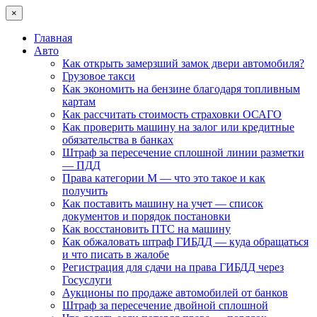
×
Главная
Авто
Как открыть замерзший замок двери автомобиля?
Грузовое такси
Как экономить на бензине благодаря топливным
картам
Как рассчитать стоимость страховки ОСАГО
Как проверить машину на залог или кредитные
обязательства в банках
Штраф за пересечение сплошной линии разметки
— ПДД
Права категории М — что это такое и как
получить
Как поставить машину на учет — список
документов и порядок постановки
Как восстановить ПТС на машину
Как обжаловать штраф ГИБДД — куда обращаться
и что писать в жалобе
Регистрация для сдачи на права ГИБДД через
Госуслуги
Аукционы по продаже автомобилей от банков
Штраф за пересечение двойной сплошной