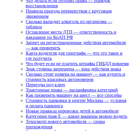
Что делать если потерял права — порядок
восстановления
Правила проезда перекрестков с круговым
движением
Сколько выходит алкоголь из организма —
таблица
Оставление места ДТП — ответственность и
наказание по КоАП РФ
Запрет на регистрационные действия автомобиля
— как проверить
Карта водителя для тахографа — что это такое и
где получить
Что будет если не платить штрафы ГИБДД вовремя
Знак стоянка запрещена — зона действия знака
Сколько стоят номера на машину — как купить и
стоимость красивых автономеров
Переезды под ключ
Тракторные права — расшифровка категорий
Как проверить машину на арест — все способы
Стоимость парковки в центре Москвы — условия
и оплата паркинга
Новые правила перевозки детей в автомобиле
Категория прав Е — какие машины можно водить
Техосмотр нового автомобиля — сроки
прохождения