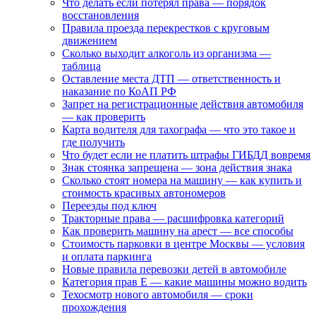
Что делать если потерял права — порядок
восстановления
Правила проезда перекрестков с круговым
движением
Сколько выходит алкоголь из организма —
таблица
Оставление места ДТП — ответственность и
наказание по КоАП РФ
Запрет на регистрационные действия автомобиля
— как проверить
Карта водителя для тахографа — что это такое и
где получить
Что будет если не платить штрафы ГИБДД вовремя
Знак стоянка запрещена — зона действия знака
Сколько стоят номера на машину — как купить и
стоимость красивых автономеров
Переезды под ключ
Тракторные права — расшифровка категорий
Как проверить машину на арест — все способы
Стоимость парковки в центре Москвы — условия
и оплата паркинга
Новые правила перевозки детей в автомобиле
Категория прав Е — какие машины можно водить
Техосмотр нового автомобиля — сроки
прохождения