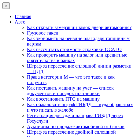
×
Главная
Авто
Как открыть замерзший замок двери автомобиля?
Грузовое такси
Как экономить на бензине благодаря топливным
картам
Как рассчитать стоимость страховки ОСАГО
Как проверить машину на залог или кредитные
обязательства в банках
Штраф за пересечение сплошной линии разметки
— ПДД
Права категории М — что это такое и как
получить
Как поставить машину на учет — список
документов и порядок постановки
Как восстановить ПТС на машину
Как обжаловать штраф ГИБДД — куда обращаться
и что писать в жалобе
Регистрация для сдачи на права ГИБДД через
Госуслуги
Аукционы по продаже автомобилей от банков
Штраф за пересечение двойной сплошной