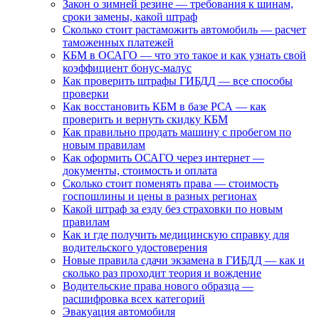
Закон о зимней резине — требования к шинам,
сроки замены, какой штраф
Сколько стоит растаможить автомобиль — расчет
таможенных платежей
КБМ в ОСАГО — что это такое и как узнать свой
коэффициент бонус-малус
Как проверить штрафы ГИБДД — все способы
проверки
Как восстановить КБМ в базе РСА — как
проверить и вернуть скидку КБМ
Как правильно продать машину с пробегом по
новым правилам
Как оформить ОСАГО через интернет —
документы, стоимость и оплата
Сколько стоит поменять права — стоимость
госпошлины и цены в разных регионах
Какой штраф за езду без страховки по новым
правилам
Как и где получить медицинскую справку для
водительского удостоверения
Новые правила сдачи экзамена в ГИБДД — как и
сколько раз проходит теория и вождение
Водительские права нового образца —
расшифровка всех категорий
Эвакуация автомобиля