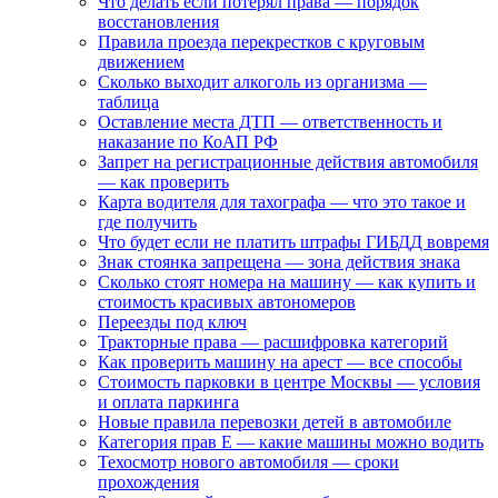
Что делать если потерял права — порядок
восстановления
Правила проезда перекрестков с круговым
движением
Сколько выходит алкоголь из организма —
таблица
Оставление места ДТП — ответственность и
наказание по КоАП РФ
Запрет на регистрационные действия автомобиля
— как проверить
Карта водителя для тахографа — что это такое и
где получить
Что будет если не платить штрафы ГИБДД вовремя
Знак стоянка запрещена — зона действия знака
Сколько стоят номера на машину — как купить и
стоимость красивых автономеров
Переезды под ключ
Тракторные права — расшифровка категорий
Как проверить машину на арест — все способы
Стоимость парковки в центре Москвы — условия
и оплата паркинга
Новые правила перевозки детей в автомобиле
Категория прав Е — какие машины можно водить
Техосмотр нового автомобиля — сроки
прохождения