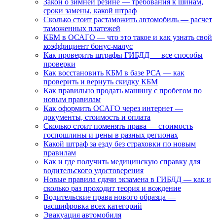
Закон о зимней резине — требования к шинам,
сроки замены, какой штраф
Сколько стоит растаможить автомобиль — расчет
таможенных платежей
КБМ в ОСАГО — что это такое и как узнать свой
коэффициент бонус-малус
Как проверить штрафы ГИБДД — все способы
проверки
Как восстановить КБМ в базе РСА — как
проверить и вернуть скидку КБМ
Как правильно продать машину с пробегом по
новым правилам
Как оформить ОСАГО через интернет —
документы, стоимость и оплата
Сколько стоит поменять права — стоимость
госпошлины и цены в разных регионах
Какой штраф за езду без страховки по новым
правилам
Как и где получить медицинскую справку для
водительского удостоверения
Новые правила сдачи экзамена в ГИБДД — как и
сколько раз проходит теория и вождение
Водительские права нового образца —
расшифровка всех категорий
Эвакуация автомобиля