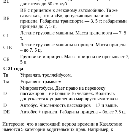
В1
двигателя до 50 см куб.
ВЕ с прицепом к легковому автомобилю. Та же
самая кат., что и «В», допускающая наличие
ВЕ
прицепа. Габариты транспорта — 3, 5 т; габаритами
прицепа до 7, 5 ц.
Легкие грузовые машины. Масса транспорта — 7, 5
С1
т.
Легкие грузовые машины и прицеп. Масса прицепа
С1Е
– до 7, 5 ц.
Грузовики и прицеп. Масса прицепа не превышает 7,
СЕ
5 ц.
С
21 года
Тв
Управлять троллейбусом.
Тм
Управлять трамваем.
Микроавтобусы. Дает право на перевозку
D1
пассажиров – не больше 16 человек. Водитель
допускается к управлению маршрутными такси.
D
Автобус. Численность пассажиров – 17 и выше.
DЕ
Автобус + прицеп. Габариты прицепа – более 7,5 ц.
Интересно, что в настоящий период времени в Казахстане
имеются 5 категорий водительских прав. Например, к