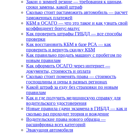
Закон о зимней резине — требования к шинам,
сроки замены, какой штраф
Сколько стоит растаможить автомобиль — расчет
таможенных платежей
КБМ в ОСАГО — что это такое и как узнать свой
коэффициент бонус-малус
Как проверить штрафы ГИБДД — все способы
проверки
Как восстановить КБМ в базе РСА — как
проверить и вернуть скидку КБМ
Как правильно продать машину с пробегом по
новым правилам
Как оформить ОСАГО через интернет —
документы, стоимость и оплата
Сколько стоит поменять права — стоимость
госпошлины и цены в разных регионах
Какой штраф за езду без страховки по новым
правилам
Как и где получить медицинскую справку для
водительского удостоверения
Новые правила сдачи экзамена в ГИБДД — как и
сколько раз проходит теория и вождение
Водительские права нового образца —
расшифровка всех категорий
Эвакуация автомобиля