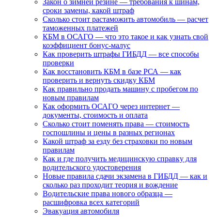
Закон о зимней резине — требования к шинам,
сроки замены, какой штраф
Сколько стоит растаможить автомобиль — расчет
таможенных платежей
КБМ в ОСАГО — что это такое и как узнать свой
коэффициент бонус-малус
Как проверить штрафы ГИБДД — все способы
проверки
Как восстановить КБМ в базе РСА — как
проверить и вернуть скидку КБМ
Как правильно продать машину с пробегом по
новым правилам
Как оформить ОСАГО через интернет —
документы, стоимость и оплата
Сколько стоит поменять права — стоимость
госпошлины и цены в разных регионах
Какой штраф за езду без страховки по новым
правилам
Как и где получить медицинскую справку для
водительского удостоверения
Новые правила сдачи экзамена в ГИБДД — как и
сколько раз проходит теория и вождение
Водительские права нового образца —
расшифровка всех категорий
Эвакуация автомобиля