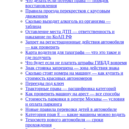
Что делать если потерял права — порядок
восстановления
Правила проезда перекрестков с круговым
движением
Сколько выходит алкоголь из организма —
таблица
Оставление места ДТП — ответственность и
наказание по КоАП РФ
Запрет на регистрационные действия автомобиля
— как проверить
Карта водителя для тахографа — что это такое и
где получить
Что будет если не платить штрафы ГИБДД вовремя
Знак стоянка запрещена — зона действия знака
Сколько стоят номера на машину — как купить и
стоимость красивых автономеров
Переезды под ключ
Тракторные права — расшифровка категорий
Как проверить машину на арест — все способы
Стоимость парковки в центре Москвы — условия
и оплата паркинга
Новые правила перевозки детей в автомобиле
Категория прав Е — какие машины можно водить
Техосмотр нового автомобиля — сроки
прохождения