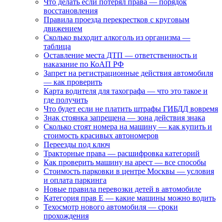
Что делать если потерял права — порядок
восстановления
Правила проезда перекрестков с круговым
движением
Сколько выходит алкоголь из организма —
таблица
Оставление места ДТП — ответственность и
наказание по КоАП РФ
Запрет на регистрационные действия автомобиля
— как проверить
Карта водителя для тахографа — что это такое и
где получить
Что будет если не платить штрафы ГИБДД вовремя
Знак стоянка запрещена — зона действия знака
Сколько стоят номера на машину — как купить и
стоимость красивых автономеров
Переезды под ключ
Тракторные права — расшифровка категорий
Как проверить машину на арест — все способы
Стоимость парковки в центре Москвы — условия
и оплата паркинга
Новые правила перевозки детей в автомобиле
Категория прав Е — какие машины можно водить
Техосмотр нового автомобиля — сроки
прохождения