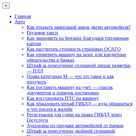
×
Главная
Авто
Как открыть замерзший замок двери автомобиля?
Грузовое такси
Как экономить на бензине благодаря топливным
картам
Как рассчитать стоимость страховки ОСАГО
Как проверить машину на залог или кредитные
обязательства в банках
Штраф за пересечение сплошной линии разметки
— ПДД
Права категории М — что это такое и как
получить
Как поставить машину на учет — список
документов и порядок постановки
Как восстановить ПТС на машину
Как обжаловать штраф ГИБДД — куда обращаться
и что писать в жалобе
Регистрация для сдачи на права ГИБДД через
Госуслуги
Аукционы по продаже автомобилей от банков
Штраф за пересечение двойной сплошной