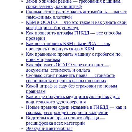
Закон о зимней резине — требования к шинам,
сроки замены, какой штраф
Сколько стоит растаможить автомобиль — расчет
таможенных платежей
КБМ в ОСАГО — что это такое и как узнать свой
коэффициент бонус-малус
Как проверить штрафы ГИБДД — все способы
проверки
Как восстановить КБМ в базе РСА — как
проверить и вернуть скидку КБМ
Как правильно продать машину с пробегом по
новым правилам
Как оформить ОСАГО через интернет —
документы, стоимость и оплата
Сколько стоит поменять права — стоимость
госпошлины и цены в разных регионах
Какой штраф за езду без страховки по новым
правилам
Как и где получить медицинскую справку для
водительского удостоверения
Новые правила сдачи экзамена в ГИБДД — как и
сколько раз проходит теория и вождение
Водительские права нового образца —
расшифровка всех категорий
Эвакуация автомобиля