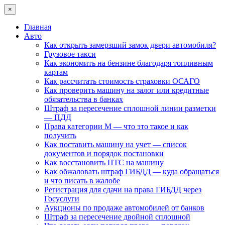
×
Главная
Авто
Как открыть замерзший замок двери автомобиля?
Грузовое такси
Как экономить на бензине благодаря топливным
картам
Как рассчитать стоимость страховки ОСАГО
Как проверить машину на залог или кредитные
обязательства в банках
Штраф за пересечение сплошной линии разметки
— ПДД
Права категории М — что это такое и как
получить
Как поставить машину на учет — список
документов и порядок постановки
Как восстановить ПТС на машину
Как обжаловать штраф ГИБДД — куда обращаться
и что писать в жалобе
Регистрация для сдачи на права ГИБДД через
Госуслуги
Аукционы по продаже автомобилей от банков
Штраф за пересечение двойной сплошной