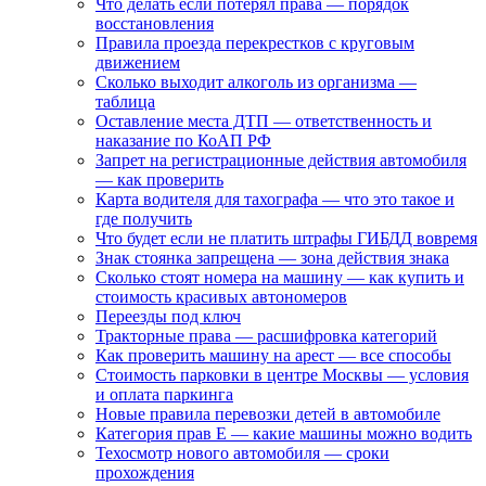
Что делать если потерял права — порядок
восстановления
Правила проезда перекрестков с круговым
движением
Сколько выходит алкоголь из организма —
таблица
Оставление места ДТП — ответственность и
наказание по КоАП РФ
Запрет на регистрационные действия автомобиля
— как проверить
Карта водителя для тахографа — что это такое и
где получить
Что будет если не платить штрафы ГИБДД вовремя
Знак стоянка запрещена — зона действия знака
Сколько стоят номера на машину — как купить и
стоимость красивых автономеров
Переезды под ключ
Тракторные права — расшифровка категорий
Как проверить машину на арест — все способы
Стоимость парковки в центре Москвы — условия
и оплата паркинга
Новые правила перевозки детей в автомобиле
Категория прав Е — какие машины можно водить
Техосмотр нового автомобиля — сроки
прохождения