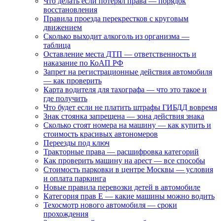
Что делать если потерял права — порядок
восстановления
Правила проезда перекрестков с круговым
движением
Сколько выходит алкоголь из организма —
таблица
Оставление места ДТП — ответственность и
наказание по КоАП РФ
Запрет на регистрационные действия автомобиля
— как проверить
Карта водителя для тахографа — что это такое и
где получить
Что будет если не платить штрафы ГИБДД вовремя
Знак стоянка запрещена — зона действия знака
Сколько стоят номера на машину — как купить и
стоимость красивых автономеров
Переезды под ключ
Тракторные права — расшифровка категорий
Как проверить машину на арест — все способы
Стоимость парковки в центре Москвы — условия
и оплата паркинга
Новые правила перевозки детей в автомобиле
Категория прав Е — какие машины можно водить
Техосмотр нового автомобиля — сроки
прохождения