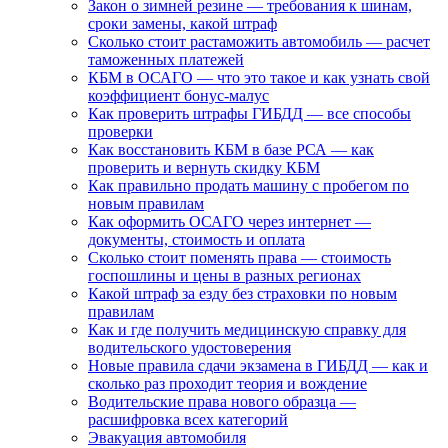
Закон о зимней резине — требования к шинам,
сроки замены, какой штраф
Сколько стоит растаможить автомобиль — расчет
таможенных платежей
КБМ в ОСАГО — что это такое и как узнать свой
коэффициент бонус-малус
Как проверить штрафы ГИБДД — все способы
проверки
Как восстановить КБМ в базе РСА — как
проверить и вернуть скидку КБМ
Как правильно продать машину с пробегом по
новым правилам
Как оформить ОСАГО через интернет —
документы, стоимость и оплата
Сколько стоит поменять права — стоимость
госпошлины и цены в разных регионах
Какой штраф за езду без страховки по новым
правилам
Как и где получить медицинскую справку для
водительского удостоверения
Новые правила сдачи экзамена в ГИБДД — как и
сколько раз проходит теория и вождение
Водительские права нового образца —
расшифровка всех категорий
Эвакуация автомобиля