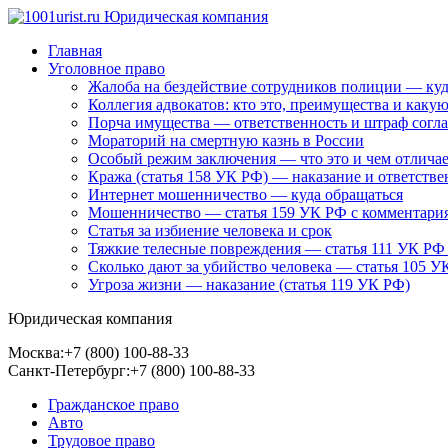
Главная
Уголовное право
Жалоба на бездействие сотрудников полиции — куд
Коллегия адвокатов: кто это, преимущества и каку
Порча имущества — ответственность и штраф согл
Мораторий на смертную казнь в России
Особый режим заключения — что это и чем отличае
Кража (статья 158 УК РФ) — наказание и ответстве
Интернет мошенничество — куда обращаться
Мошенничество — статья 159 УК РФ с комментари
Статья за избиение человека и срок
Тяжкие телесные повреждения — статья 111 УК РФ
Сколько дают за убийство человека — статья 105 У
Угроза жизни — наказание (статья 119 УК РФ)
Юридическая компания
Москва:
+7 (800) 100-88-33
Санкт-Петербург:
+7 (800) 100-88-33
Гражданское право
Авто
Трудовое право