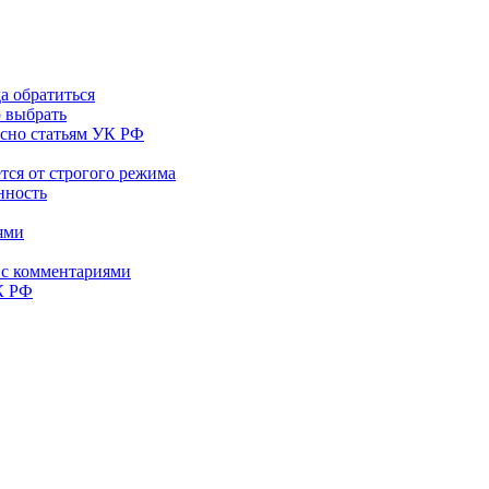
а обратиться
ю выбрать
асно статьям УК РФ
тся от строгого режима
нность
ями
 с комментариями
К РФ