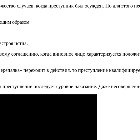
жество случаев, когда преступник был осужден. Но для этого н
ющим образом:
астроя истца.
вому соглашению, когда виновное лицо характеризуется положит
перепалка» переходит в действия, то преступление квалифицирует
За преступление последует суровое наказание. Даже несовершенн