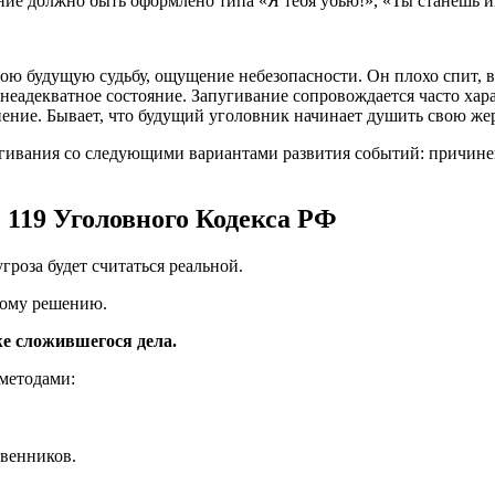
ие должно быть оформлено типа «Я тебя убью!», «Ты станешь ин
свою будущую судьбу, ощущение небезопасности. Он плохо спит, 
неадекватное состояние. Запугивание сопровождается часто ха
ение. Бывает, что будущий уголовник начинает душить свою жер
угивания со следующими вариантами развития событий: причинен
 119 Уголовного Кодекса РФ
гроза будет считаться реальной.
ному решению.
же сложившегося дела.
методами:
твенников.