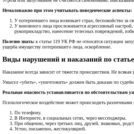
Угроза или запугивание не считаются синонимами. Высказыван
Немаловажно при этом учитывать поведенческие аспекты:
У потерпевшего лица возникает страх, беспокойство за 
У виновного лица прослеживается агрессивный настрой, 
рукоприкладство, нанесение телесных повреждений, изби
Полезно знать:
к статье 119 УК РФ не относятся ситуации зап
ущерба имуществу потерпевшего лица, оскорбление.
Виды нарушений и наказаний по статье
Наказание всегда зависит от тяжести происшествия. Не всякая у
Умысел «убить», «уничтожить» должен быть доказан по судеб
Реальная опасность устанавливается по обстоятельствам у
Психологическое воздействие может происходить различными 
По телефону.
В Интернете, в социальных сетях, через мессенджеры.
При общении, через третьих лиц, друзей, знакомых, родс
Устно, письменно, жестикуляцией.