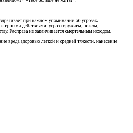
валидом!», «Тебе больше не жить!».
вздрагивает при каждом упоминании об угрозах.
рактерными действиями: угроза оружием, ножом,
тву. Расправа не заканчивается смертельным исходом.
ие вреда здоровью легкой и средней тяжести, нанесение