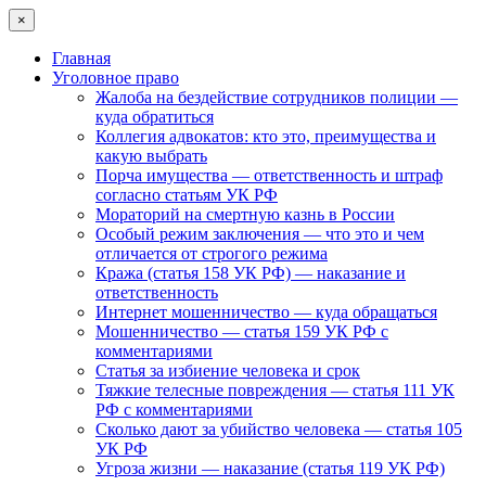
×
Главная
Уголовное право
Жалоба на бездействие сотрудников полиции —
куда обратиться
Коллегия адвокатов: кто это, преимущества и
какую выбрать
Порча имущества — ответственность и штраф
согласно статьям УК РФ
Мораторий на смертную казнь в России
Особый режим заключения — что это и чем
отличается от строгого режима
Кража (статья 158 УК РФ) — наказание и
ответственность
Интернет мошенничество — куда обращаться
Мошенничество — статья 159 УК РФ с
комментариями
Статья за избиение человека и срок
Тяжкие телесные повреждения — статья 111 УК
РФ с комментариями
Сколько дают за убийство человека — статья 105
УК РФ
Угроза жизни — наказание (статья 119 УК РФ)