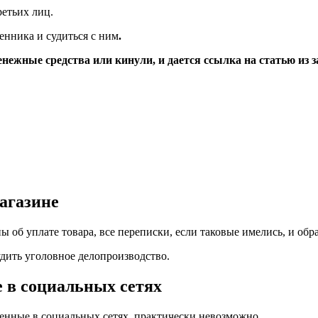
ретьих лиц.
нника и судиться с ним
.
нежные средства или кинули, и дается ссылка на статью из з
магазине
ы об уплате товара, все переписки, если таковые имелись, и об
дить уголовное делопроизводство.
 в социальных сетях
ченные в социальных сетях, практически невозможно.