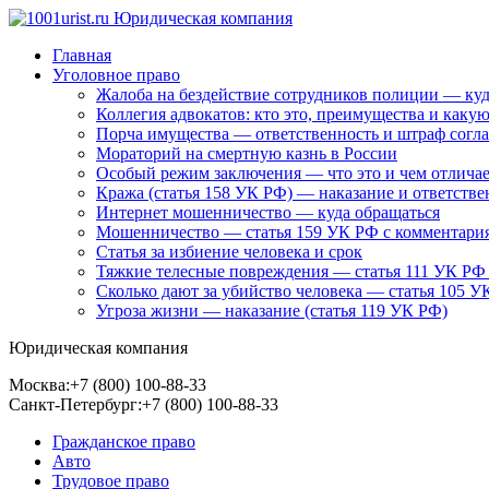
Главная
Уголовное право
Жалоба на бездействие сотрудников полиции — куд
Коллегия адвокатов: кто это, преимущества и каку
Порча имущества — ответственность и штраф согл
Мораторий на смертную казнь в России
Особый режим заключения — что это и чем отличае
Кража (статья 158 УК РФ) — наказание и ответстве
Интернет мошенничество — куда обращаться
Мошенничество — статья 159 УК РФ с комментари
Статья за избиение человека и срок
Тяжкие телесные повреждения — статья 111 УК РФ
Сколько дают за убийство человека — статья 105 У
Угроза жизни — наказание (статья 119 УК РФ)
Юридическая компания
Москва:
+7 (800) 100-88-33
Санкт-Петербург:
+7 (800) 100-88-33
Гражданское право
Авто
Трудовое право