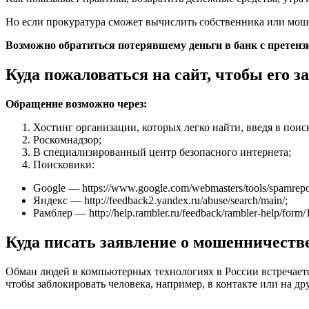
Но если прокуратура сможет вычислить собственника или моше
Возможно обратиться потерявшему деньги в банк с претензи
Куда пожаловаться на сайт, чтобы его 
Обращение возможно через:
Хостинг организации, которых легко найти, введя в поис
Роскомнадзор;
В специализированный центр безопасного интернета;
Поисковики:
Google — https://www.google.com/webmasters/tools/spamrepo
Яндекс — http://feedback2.yandex.ru/abuse/search/main/;
Рамблер — http://help.rambler.ru/feedback/rambler-help/form/
Куда писать заявление о мошенничестве
Обман людей в компьютерных технологиях в России встречаетс
чтобы заблокировать человека, например, в контакте или на др