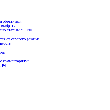
а обратиться
ю выбрать
асно статьям УК РФ
тся от строгого режима
нность
ями
 с комментариями
К РФ