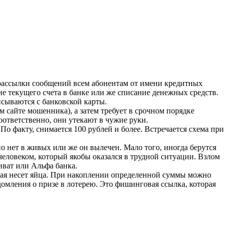
 рассылки сообщений всем абонентам от имени кредитных
ие текущего счета в банке или же списание денежных средств.
сываются с банковской карты.
м сайте мошенника), а затем требует в срочном порядке
Соответственно, они утекают в чужие руки.
По факту, снимается 100 рублей и более. Встречается схема при
о нет в живых или же он вылечен. Мало того, иногда берутся
еловеком, который якобы оказался в трудной ситуации. Взлом
иват или Альфа банка.
торая несет яйца. При накоплении определенной суммы можно
домления о призе в лотерею. Это фишинговая ссылка, которая