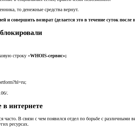
нника, то денежные средства вернут.
ей и совершить возврат (делается это в течение суток после
заблокировали
ковую строку «
WHOIS-сервис»
;
rtform?hl=ru;
106/.
 в интернете
я часто. В связи с чем появился отдел по борьбе с различными
угих ресурсах.