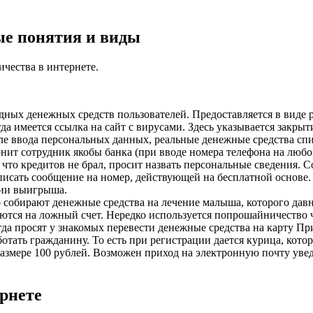
е понятия и виды
чества в интернете.
ных денежных средств пользователей. Предоставляется в виде
 имеется ссылка на сайт с вирусами. Здесь указывается закрыт
е ввода персональных данных, реальные денежные средства спи
вонит сотрудник якобы банка (при вводе номера телефона на любо
 что кредитов не брал, просит назвать персональные сведения. 
аписать сообщение на номер, действующей на бесплатной основе. 
нии выигрыша.
о собирают денежные средства на лечение малыша, которого давн
ются на ложный счет. Нередко используется попрошайничество ч
да просят у знакомых перевести денежные средства на карту Пр
аботать гражданину. То есть при регистрации дается курица, ко
 размере 100 рублей. Возможен приход на электронную почту уве
рнете