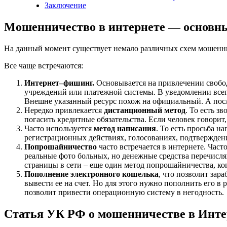
Заключение
Мошенничество в интернете — основны
На данный момент существует немало различных схем мошенни
Все чаще встречаются:
Интернет–фишинг.
Основывается на привлечении свобод
учреждений или платежной системы. В уведомлении всегда
Внешне указанный ресурс похож на официальный. А посл
Нередко привлекается
дистанционный метод
. То есть з
погасить кредитные обязательства. Если человек говорит,
Часто используется
метод написания
. То есть просьба н
регистрационных действиях, голосованиях, подтвержде
Попрошайничество
часто встречается в интернете. Част
реальные фото больных, но денежные средства перечисля
страницы в сети – еще один метод попрошайничества, ког
Пополнение электронного кошелька
, что позволит зар
вывести ее на счет. Но для этого нужно пополнить его в
позволит привести операционную систему в негодность.
Статья УК РФ о мошенничестве в Инте