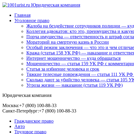
Главная
Уголовное право
Жалоба на бездействие сотрудников полиции — куд
Коллегия адвокатов: кто это, преимущества и каку
Порча имущества — ответственность и штраф согл
Мораторий на смертную казнь в России
Особый режим заключения — что это и чем отличае
Кража (статья 158 УК РФ) — наказание и ответстве
Интернет мошенничество — куда обращаться
Мошенничество — статья 159 УК РФ с комментари
Статья за избиение человека и срок
Тяжкие телесные повреждения — статья 111 УК РФ
Сколько дают за убийство человека — статья 105 У
Угроза жизни — наказание (статья 119 УК РФ)
Юридическая компания
Москва:
+7 (800) 100-88-33
Санкт-Петербург:
+7 (800) 100-88-33
Гражданское право
Авто
Трудовое право