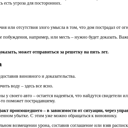
ь есть угроза для посторонних.
ия или отсутствия злого умысла в том, что дом пострадал от огн
 побуждения, например, или месть – нужно будет доказать. Важ
казать, может отправиться за решетку на пять лет.
а
доставив виновного и доказательства.
ить воду – здесь все ясно.
ы у своего авто – остается надеяться, что найдутся свидетели
-то поможет пострадавшему.
факт произошедшего – в зависимости от ситуации, через у
ненном убытке. С этим уже можно обращаться к виновнику.
ьном возмещении урона, составив соглашение или взяв расписк