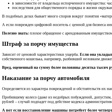
в зависимости от владельца испорченного имущества: част
последствия для общественного порядка и жизни окруж
В подобных делах бывает много споров вокруг понятия «матери
А если поврежден цифровой носитель с ценной для бизнеса инф
Полезно знать:
плохое обращение с арендованным имуществом 
Штраф за порчу имущества
Зависит от ценовой характеристики ущерба.
Если она укладыв
собственного кошелька, например, разбивший неловким движен
Вред, оцененный на сумму более половины десятка тысяч ру
Наказание за порчу автомобиля
Определяется из характера повреждений и обстоятельств их нан
Пробившему колесо (даже из недобрых побуждений, допустим, 
рублей – случай подпадет под действие кодекса администрати
А вот если восстановление машины потребует более четверт