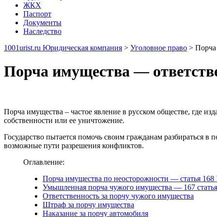
ЖКХ
Паспорт
Документы
Наследство
1001urist.ru Юридическая компания
>
Уголовное право
>
Порча
Порча имущества — ответств
Порча имущества – частое явление в русском обществе, где и
собственности или ее уничтожение.
Государство пытается помочь своим гражданам разбираться в 
возможные пути разрешения конфликтов.
Оглавление:
Порча имущества по неосторожности — статья 168
Умышленная порча чужого имущества — 167 стать
Ответственность за порчу чужого имущества
Штраф за порчу имущества
Наказание за порчу автомобиля