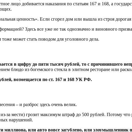
ное лицо добивается наказания по статьям 167 и 168, а государс
ающих.
альная ценность». Если сгорел дом или вышла из строя дорогая
ормацией? Здесь все уже не так однозначно и виновного призват
тоже может стать поводом для уголовного дела.
ается в цифру до пяти тысяч рублей, то с причинившего не
ием блюдо из богемского стекла в элитном ресторане или раск
блей, возмещается по ст. 167 и 168 УК РФ.
есения – и разброс здесь очень велик.
из-за мести) грозит максимум штраф до 500 рублей. Потому что
вных нарушений.
и миллиона, или авто вовсе загублено, или злоумышленник п