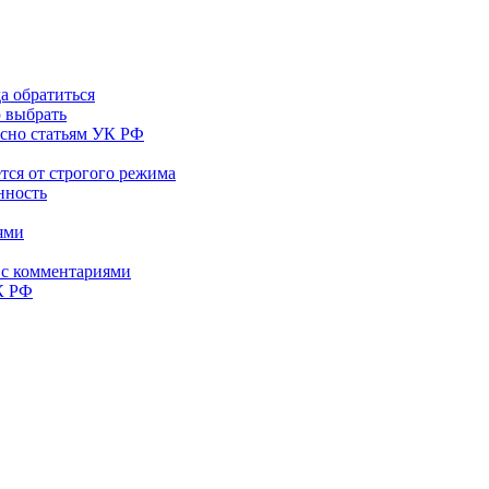
а обратиться
ю выбрать
асно статьям УК РФ
тся от строгого режима
нность
ями
 с комментариями
К РФ