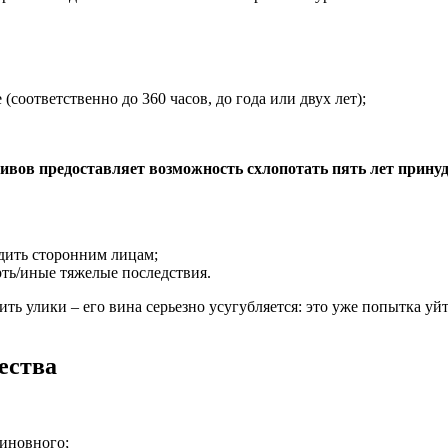
соответственно до 360 часов, до года или двух лет);
ивов предоставляет возможность схлопотать пять лет прину
дить сторонним лицам;
ть/иные тяжелые последствия.
ь улики – его вина серьезно усугубляется: это уже попытка уйт
ества
виновного;