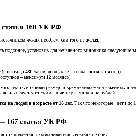
 статья 168 УК РФ
 источником чужих проблем, сам того не желая.
ть подобное, установив для нечаянного виновника следующие
в
сроком до 480 часов, до двух лет и года соответственно);
поступков – максимум 12 месяцев).
кого текста: крупный размер поврежденных/уничтоженных пре
аве исчисляется от суммы в четверть миллиона рублей.
ся на людей в возрасте от 16 лет.
Так что некоторые «дети до 1
— 167 статья УК РФ
 против владения и вызванный ими серьезный урон.