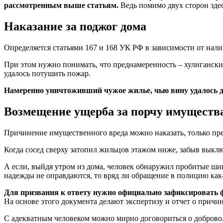
рассмотренным выше статьям.
Ведь помимо двух сторон здес
Наказание за поджог дома
Определяется статьями 167 и 168 УК РФ в зависимости от налич
При этом нужно понимать, что преднамеренность – хулиганские
удалось потушить пожар.
Намеренно уничтоживший чужое жилье, чью вину удалось до
Возмещение ущерба за порчу имуществ
Причинение имущественного вреда можно наказать, только пре
Когда сосед сверху затопил жильцов этажом ниже, забыв выключ
А если, выйдя утром из дома, человек обнаружил пробитые шин
надежды не оправдаются, то вряд ли обращение в полицию как
Для призвания к ответу нужно официально зафиксировать 
На основе этого документа делают экспертизу и отчет о причи
С адекватным человеком можно мирно договориться о добровол