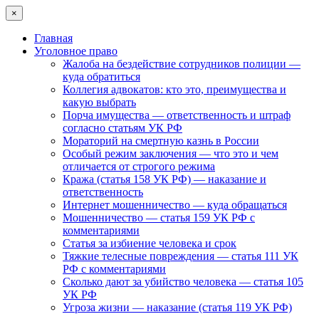
×
Главная
Уголовное право
Жалоба на бездействие сотрудников полиции —
куда обратиться
Коллегия адвокатов: кто это, преимущества и
какую выбрать
Порча имущества — ответственность и штраф
согласно статьям УК РФ
Мораторий на смертную казнь в России
Особый режим заключения — что это и чем
отличается от строгого режима
Кража (статья 158 УК РФ) — наказание и
ответственность
Интернет мошенничество — куда обращаться
Мошенничество — статья 159 УК РФ с
комментариями
Статья за избиение человека и срок
Тяжкие телесные повреждения — статья 111 УК
РФ с комментариями
Сколько дают за убийство человека — статья 105
УК РФ
Угроза жизни — наказание (статья 119 УК РФ)