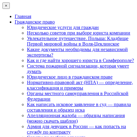
×
Главная
Гражданское право
Юридические услуги для граждан
Несколько советов при выборе юриста компании
Увлекательное путешествие. Польша: Кладбище
Первой мировой войны в Воля-Цеклинское
Какие документы необходимы для независимой
экспертизы?
Как и где найти хорошего юриста в Симферополе?
Система пожарной сигнализации, которая умеет
думать
Юридическое лицо в гражданском праве
Нормативно-правовой акт (НПА) — определение,
классификация и примеры
Органы местного самоуправления в Российской
Федерации
Как написать исковое заявление в суд — правила
составления и образец иска
Апелляционная жалоба — образцы написания
(можно скачать шаблон)
Армия для девушек в России — как попасть на
службу по контракту