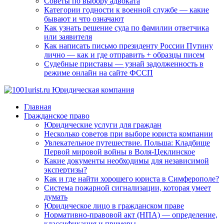
Советы по выбору адвоката
Категории годности к военной службе — какие
бывают и что означают
Как узнать решение суда по фамилии ответчика
или заявителя
Как написать письмо президенту России Путину
лично — как и где отправить + образцы писем
Судебные приставы — узнай задолженность в
режиме онлайн на сайте ФССП
Главная
Гражданское право
Юридические услуги для граждан
Несколько советов при выборе юриста компании
Увлекательное путешествие. Польша: Кладбище
Первой мировой войны в Воля-Цеклинское
Какие документы необходимы для независимой
экспертизы?
Как и где найти хорошего юриста в Симферополе?
Система пожарной сигнализации, которая умеет
думать
Юридическое лицо в гражданском праве
Нормативно-правовой акт (НПА) — определение,
классификация и примеры