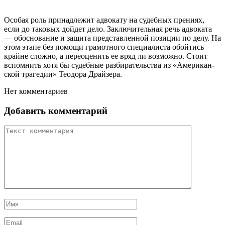
Осо­бая роль при­над­ле­жит адвокату на судебных прениях,
если до та­ко­вых дой­дет де­ло. За­клю­чи­тель­ная речь ад­во­ка­та
— об­ос­но­ва­ние и за­щи­та пред­став­лен­ной по­зи­ции по де­лу. На
этом эта­пе без по­мо­щи гра­мот­но­го спе­ци­а­лис­та обой­тись
край­не слож­но, а пе­ре­оце­нить ее вряд ли воз­мож­но. Сто­ит
вспом­нить хо­тя бы су­деб­ные раз­би­ра­тельст­ва из «Аме­ри­кан­
ской тра­ге­дии» Тео­до­ра Драй­зе­ра.
Нет комментариев
Добавить комментарий