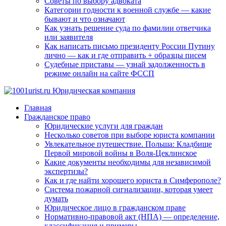
Советы по выбору адвоката
Категории годности к военной службе — какие
бывают и что означают
Как узнать решение суда по фамилии ответчика
или заявителя
Как написать письмо президенту России Путину
лично — как и где отправить + образцы писем
Судебные приставы — узнай задолженность в
режиме онлайн на сайте ФССП
Главная
Гражданское право
Юридические услуги для граждан
Несколько советов при выборе юриста компании
Увлекательное путешествие. Польша: Кладбище
Первой мировой войны в Воля-Цеклинское
Какие документы необходимы для независимой
экспертизы?
Как и где найти хорошего юриста в Симферополе?
Система пожарной сигнализации, которая умеет
думать
Юридическое лицо в гражданском праве
Нормативно-правовой акт (НПА) — определение,
классификация и примеры