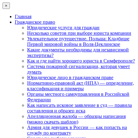
×
Главная
Гражданское право
Юридические услуги для граждан
Несколько советов при выборе юриста компании
Увлекательное путешествие. Польша: Кладбище
Первой мировой войны в Воля-Цеклинское
Какие документы необходимы для независимой
экспертизы?
Как и где найти хорошего юриста в Симферополе?
Система пожарной сигнализации, которая умеет
думать
Юридическое лицо в гражданском праве
Нормативно-правовой акт (НПА) — определение,
классификация и примеры
Органы местного самоуправления в Российской
Федерации
Как написать исковое заявление в суд — правила
составления и образец иска
Апелляционная жалоба — образцы написания
(можно скачать шаблон)
Армия для девушек в России — как попасть на
службу по контракту