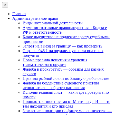
×
Главная
Административное право
Виды нотариальной деятельности
Административные правонарушения в Кодексе
РФ и ответственность
Какое имущество не подлежит аресту судебными
приставами
Запрет на выезд за границу — как проверить
Cправка 046 1 на оружие- нужна ли она и как
получить
Новые правила ношения и хранения
травматического оружия
Жалоба в прокуратуру — образцы для разных
случаев
Правила рыбной ловли по Закону о рыболовстве
Жалоба на бездействие судебного пристава
исполнителя — образец написания
Исполнительный лист — как и где проверить по
номеру
Пришло заказное письмо от Мытищи ДТИ — что
там находится и кто прислал
Заявление в полицию по факту мошенничества —