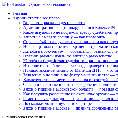
Главная
Административное право
Виды нотариальной деятельности
Административные правонарушения в Кодексе РФ и
Какое имущество не подлежит аресту судебными п
Запрет на выезд за границу — как проверить
Cправка 046 1 на оружие- нужна ли она и как полу
Новые правила ношения и хранения травматическо
Жалоба в прокуратуру — образцы для разных случа
Правила рыбной ловли по Закону о рыболовстве
Жалоба на бездействие судебного пристава исполн
Исполнительный лист — как и где проверить по но
Пришло заказное письмо от Мытищи ДТИ — что там
Заявление в полицию по факту мошенничества — пра
Характеристика с места жительства от соседей — о
Статьи и ответственность за оскорбление личности
Закон о тишине в Московской области — правила с
Как получить разрешение на охотничье оружие — 
Ремонт в выходные дни — правила проведения по 
До скольки можно шуметь в квартире
Закон о тишине в Москве — правила соблюдения 
Юридическая компания