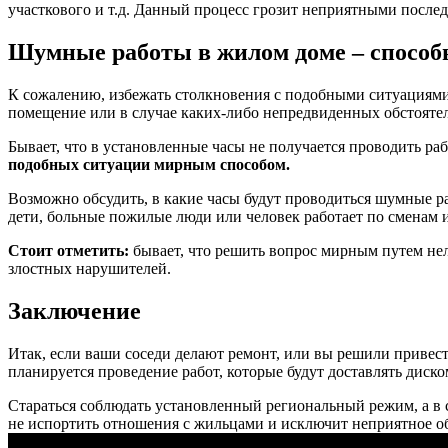
участкового и т.д. Данный процесс грозит неприятными послед
Шумные работы в жилом доме – спосо
К сожалению, избежать столкновения с подобными ситуациями 
помещение или в случае каких-либо непредвиденных обстоятел
Бывает, что в установленные часы не получается проводить р
подобных ситуации мирным способом.
Возможно обсудить, в какие часы будут проводиться шумные ра
дети, больные пожилые люди или человек работает по сменам и 
Стоит отметить:
бывает, что решить вопрос мирным путем нел
злостных нарушителей.
Заключение
Итак, если ваши соседи делают ремонт, или вы решили привес
планируется проведение работ, которые будут доставлять дис
Стараться соблюдать установленный региональный режим, а в с
не испортить отношения с жильцами и исключит неприятное о