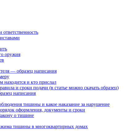
 ответственность
риставами
чить
го оружия
ев
ителя — образец написания
меру
 находится и кто прислал
вила и сроки подачи (в статье можно скачать образец)
бразец написания
облюдения тишины и какое наказание за нарушение
порядок оформления, документы и сроки
Закону о тишине
режима тишины в многоквартирных домах