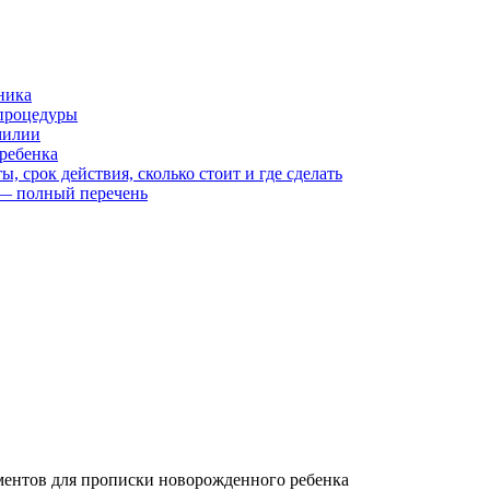
ника
 процедуры
милии
ребенка
срок действия, сколько стоит и где сделать
 — полный перечень
ентов для прописки новорожденного ребенка