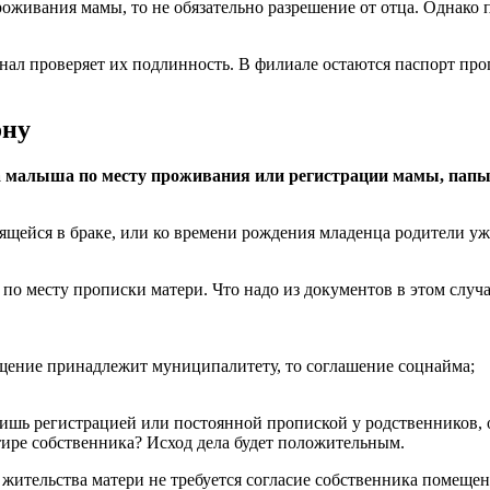
оживания мамы, то не обязательно разрешение от отца. Однако п
нал проверяет их подлинность. В филиале остаются паспорт пр
ону
 малыша по месту проживания или регистрации мамы, папы, а
дящейся в браке, или ко времени рождения младенца родители уж
 по месту прописки матери. Что надо из документов в этом слу
щение принадлежит муниципалитету, то соглашение соцнайма;
лишь регистрацией или постоянной пропиской у родственников, 
ртире собственника? Исход дела будет положительным.
жительства матери не требуется согласие собственника помещен