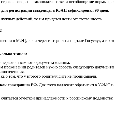
а, строго оговорен в законодательстве, и несоблюдение нормы 
 для регистрации младенца, а КоАП зафиксировал 90 дней.
 нужных действий, то им придется нести ответственность.
е
щении в МФЦ, так и через интернет на портале Госуслуг, а так
колько этапов:
о первого и важного документа малыша.
ном проживании родителей нужно собрать следующую документаци
ракосочетания.
а о том, что у второго родителя дите не прописывали.
 как гражданина РФ.
Для этого надлежит обратиться в УФМС по
и считается отметкой принадлежности к российскому подданству