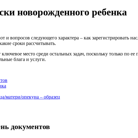
ски новорожденного ребенка
от и вопросов следующего характера – как зарегистрировать на
какие сроки рассчитывать.
ключевое место среди остальных задач, поскольку только по е
ьные блага и услуги.
нтов
нка
ца/матери/опекуна – образец
ень документов