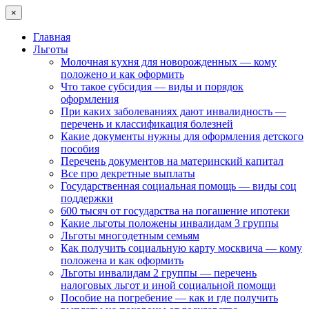
×
Главная
Льготы
Молочная кухня для новорожденных — кому
положено и как оформить
Что такое субсидия — виды и порядок
оформления
При каких заболеваниях дают инвалидность —
перечень и классификация болезней
Какие документы нужны для оформления детского
пособия
Перечень документов на материнский капитал
Все про декретные выплаты
Государственная социальная помощь — виды соц
поддержки
600 тысяч от государства на погашение ипотеки
Какие льготы положены инвалидам 3 группы
Льготы многодетным семьям
Как получить социальную карту москвича — кому
положена и как оформить
Льготы инвалидам 2 группы — перечень
налоговых льгот и иной социальной помощи
Пособие на погребение — как и где получить