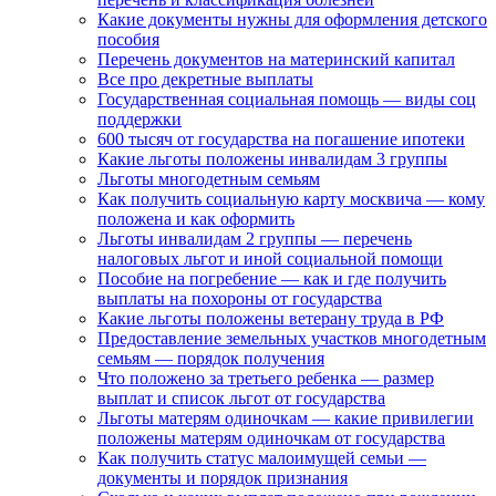
Какие документы нужны для оформления детского
пособия
Перечень документов на материнский капитал
Все про декретные выплаты
Государственная социальная помощь — виды соц
поддержки
600 тысяч от государства на погашение ипотеки
Какие льготы положены инвалидам 3 группы
Льготы многодетным семьям
Как получить социальную карту москвича — кому
положена и как оформить
Льготы инвалидам 2 группы — перечень
налоговых льгот и иной социальной помощи
Пособие на погребение — как и где получить
выплаты на похороны от государства
Какие льготы положены ветерану труда в РФ
Предоставление земельных участков многодетным
семьям — порядок получения
Что положено за третьего ребенка — размер
выплат и список льгот от государства
Льготы матерям одиночкам — какие привилегии
положены матерям одиночкам от государства
Как получить статус малоимущей семьи —
документы и порядок признания