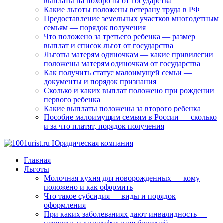
выплаты на похороны от государства
Какие льготы положены ветерану труда в РФ
Предоставление земельных участков многодетным
семьям — порядок получения
Что положено за третьего ребенка — размер
выплат и список льгот от государства
Льготы матерям одиночкам — какие привилегии
положены матерям одиночкам от государства
Как получить статус малоимущей семьи —
документы и порядок признания
Сколько и каких выплат положено при рождении
первого ребенка
Какие выплаты положены за второго ребенка
Пособие малоимущим семьям в России — сколько
и за что платят, порядок получения
Главная
Льготы
Молочная кухня для новорожденных — кому
положено и как оформить
Что такое субсидия — виды и порядок
оформления
При каких заболеваниях дают инвалидность —
перечень и классификация болезней