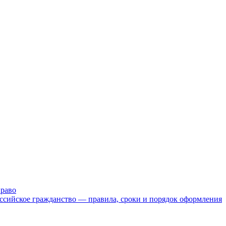
раво
ссийское гражданство — правила, сроки и порядок оформления