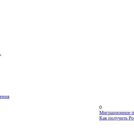
.
ления
0
Миграционное п
Как получить Ро